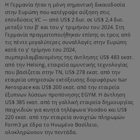
Η Γερμανία ήταν η μόνη σημαντική δικαιοδοσία
στην Ευρώπη που κατέγραψε αύξηση στις
επενδύσεις VC — από US$ 2 δισ. σε US$ 2,4 δισ.
μεταξύ του β' και του γ' τριμήνου του 2024. Στη
Γερμανία πραγματοποιήθηκαν επίσης οι τρεις από
τις πέντε μεγαλύτερες συναλλαγές στην Ευρώπη
κατά το γ' τρίμηνο του 2024,
συμπεριλαμβανομένης της άντλησης US$ 483 εκατ.
από την Helsing, εταιρεία αμυντικής τεχνολογίας
που βασίζεται στην TN, US$ 278 εκατ. από την
εταιρεία υπηρεσιών εκτόξευσης δορυφόρων Isar
Aerospace και US$ 200 εκατ. από την εταιρεία
έξυπνων λύσεων προπόνησης EGYM. Η άντληση
US$ 385 εκατ. από τη γαλλική εταιρεία δημιουργίας
παιχνιδιών για κινητά τηλέφωνα Voodoo και US$
220 εκατ. από την εταιρεία ανοιχτών πληρωμών
Form3 με έδρα το Ηνωμένο Βασίλειο,
ολοκληρώνουν την πεντάδα.