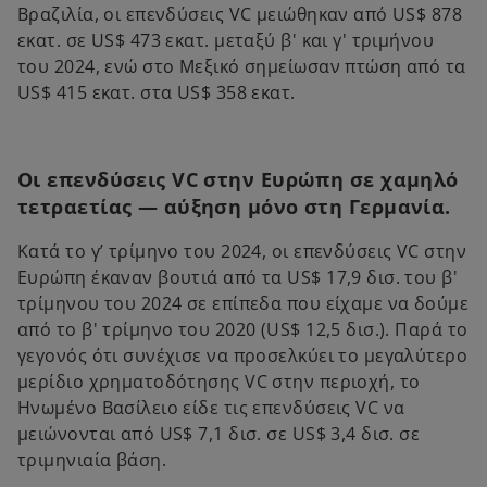
Βραζιλία, οι επενδύσεις VC μειώθηκαν από US$ 878
εκατ. σε US$ 473 εκατ. μεταξύ β' και γ' τριμήνου
του 2024, ενώ στο Μεξικό σημείωσαν πτώση από τα
US$ 415 εκατ. στα US$ 358 εκατ.
Οι επενδύσεις VC στην Ευρώπη σε χαμηλό
τετραετίας — αύξηση μόνο στη Γερμανία.
Κατά το γ’ τρίμηνο του 2024, οι επενδύσεις VC στην
Ευρώπη έκαναν βουτιά από τα US$ 17,9 δισ. του β'
τρίμηνου του 2024 σε επίπεδα που είχαμε να δούμε
από το β' τρίμηνο του 2020 (US$ 12,5 δισ.). Παρά το
γεγονός ότι συνέχισε να προσελκύει το μεγαλύτερο
μερίδιο χρηματοδότησης VC στην περιοχή, το
Ηνωμένο Βασίλειο είδε τις επενδύσεις VC να
μειώνονται από US$ 7,1 δισ. σε US$ 3,4 δισ. σε
τριμηνιαία βάση.