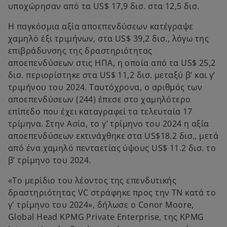
υποχώρησαν από τα US$ 17,9 δισ. στα 12,5 δισ.
Η παγκόσμια αξία αποεπενδύσεων κατέγραψε
χαμηλό έξι τριμήνων, στα US$ 39,2 δισ., λόγω της
επιβράδυνσης της δραστηριότητας
απoεπενδύσεων στις ΗΠΑ, η οποία από τα US$ 25,2
δισ. περιορίστηκε στα US$ 11,2 δισ. μεταξύ β’ και γ’
τριμήνου του 2024. Ταυτόχρονα, ο αριθμός των
αποεπενδύσεων (244) έπεσε στο χαμηλότερο
επίπεδο που έχει καταγραφεί τα τελευταία 17
τρίμηνα. Στην Ασία, το γ’ τρίμηνο του 2024 η αξία
αποεπενδύσεων εκτινάχθηκε στα US$18.2 δισ., μετά
από ένα χαμηλό πενταετίας ύψους US$ 11.2 δισ. το
β’ τρίμηνο του 2024.
«Το μερίδιο του λέοντος της επενδυτικής
δραστηριότητας VC στράφηκε προς την ΤΝ κατά το
γ' τρίμηνο του 2024», δήλωσε ο Conor Moore,
Global Head KPMG Private Enterprise, της KPMG