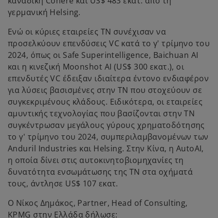
καναδική Cohere και US$ 483 εκατ. από τη
γερμανική Helsing.
Ενώ οι κύριες εταιρείες ΤΝ συνέχισαν να
προσελκύουν επενδύσεις VC κατά το γ' τρίμηνο του
2024, όπως οι Safe Superintelligence, Baichuan AI
και η κινεζική Moonshot AI (US$ 300 εκατ.), οι
επενδυτές VC έδειξαν ιδιαίτερα έντονο ενδιαφέρον
για λύσεις βασισμένες στην ΤΝ που στοχεύουν σε
συγκεκριμένους κλάδους. Ειδικότερα, οι εταιρείες
αμυντικής τεχνολογίας που βασίζονται στην ΤΝ
συγκέντρωσαν μεγάλους γύρους χρηματοδότησης
το γ' τρίμηνο του 2024, συμπεριλαμβανομένων των
Anduril Industries και Helsing. Στην Κίνα, η AutoAI,
η οποία δίνει στις αυτοκινητοβιομηχανίες τη
δυνατότητα ενσωμάτωσης της ΤΝ στα οχήματά
τους, άντλησε US$ 107 εκατ.
Ο Νίκος Δημάκος, Partner, Head of Consulting,
KPMG στην Ελλάδα δήλωσε: