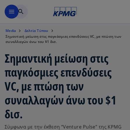
Μετάβαση στο κύριο περιε
menu
search
Media
Δελτία Τύπου
Σημαντική μείωση στις παγκόσμιες επενδύσεις VC, με πτώση των
συναλλαγών άνω του $1 δισ.
Σημαντική μείωση στις
παγκόσμιες επενδύσεις
VC, με πτώση των
συναλλαγών άνω του $1
δισ.
Σύμφωνα με την έκθεση “Venture Pulse” της KPMG