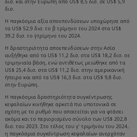
δισ. και στην Ευρώπη από US$ 8,5 δισ. σε US$ 5,9
δισ.
Η παγκόσμια αξία αποεπενδύσεων υποχώρησε από
τα US$ 52.9 δισ. το β΄ τρίμηνο του 2024 στα US$
39.2 δισ. το γ΄τρίμηνο του 2024.
Η δραστηριότητα αποεπενδύσεων στην Ασία
αυξήθηκε από τα US$ 11,2 δισ. στα US$ 18,2 δισ. σε
τριμηνιαία βάση, ενώ αντιθέτως μειώθηκε από τα
US$ 25,4 δισ. στα US$ 11,2 δισ. στην αμερικανική
ήπειρο και από τα US$ 16,3 δισ. στα US$ 9,8 δισ.
στην Ευρώπη.
Η παγκόσμια δραστηριότητα συγκέντρωσης
κεφαλαίων κινήθηκε αρκετά πιο υποτονικά σε
σχέση με το ρυθμό που απαιτείται για να φτάσει
ακόμα και το περιορισμένο σύνολο των US$ 202,8
δισ. του 2023. Στο τέλος του γ' τριμήνου του 2024,
η παγκόσμια συγκέντρωση κεφαλαίων ανερχόταν