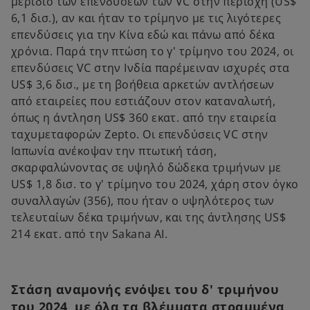
μερίδιο των επενδύσεων των VC στην περιοχή (US$
6,1 δισ.), αν και ήταν το τρίμηνο με τις λιγότερες
επενδύσεις για την Κίνα εδώ και πάνω από δέκα
χρόνια. Παρά την πτώση το γ' τρίμηνο του 2024, οι
επενδύσεις VC στην Ινδία παρέμειναν ισχυρές στα
US$ 3,6 δισ., με τη βοήθεια αρκετών αντλήσεων
από εταιρείες που εστιάζουν στον καταναλωτή,
όπως η άντληση US$ 360 εκατ. από την εταιρεία
ταχυμεταφορών Zepto. Οι επενδύσεις VC στην
Ιαπωνία ανέκοψαν την πτωτική τάση,
σκαρφαλώνοντας σε υψηλό δώδεκα τριμήνων με
US$ 1,8 δισ. το γ' τρίμηνο του 2024, χάρη στον όγκο
συναλλαγών (356), που ήταν ο υψηλότερος των
τελευταίων δέκα τριμήνων, και της άντλησης US$
214 εκατ. από την Sakana AI.
Στάση αναμονής ενόψει του δ' τριμήνου
του 2024, με όλα τα βλέμματα στραμμένα