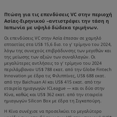
Πτώση για τις επενδύσεις VC στην περιοχή
Ασίας-Ειρηνικού –αντιστρέφει την τάση η
Ιαπωνία με υψηλό δώδεκα τριμήνων.
Οι επενδύσεις VC στην Ασία έπεσαν σε χαμηλό
επταετίας στα US$ 15,6 δισ. το γ' τρίμηνο του 2024,
λόγω της συνεχούς επιβράδυνσης των μεγεθών και
της μείωσης των αξιών των συναλλαγών. Οι
μεγαλύτερες αντλήσεις το γ' τρίμηνο του 2024
περιλάμβαναν US$ 788 εκατ. από την Globe Fintech
Innovation με έδρα τις Φιλιππίνες, US$ 688 εκατ.
από την Baichuan AI και US$ 415 εκατ. από την
εταιρεία ημιαγωγών ICLeague — και οι δύο στην
Κίνα, καθώς και US$ 362 εκατ. από την εταιρεία
ημιαγωγών Silicon Box με έδρα τη Σιγκαπούρη.
Η Κίνα συνέχισε να προσελκύει το μεγαλύτερο