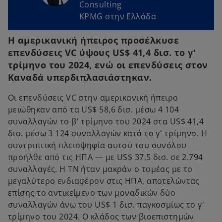
Consulting
KPMG στην Ελλάδα
Η αμερικανική ήπειρος προσέλκυσε
επενδύσεις VC ύψους US$ 41,4 δισ. το γ'
τρίμηνο του 2024, ενώ οι επενδύσεις στον
Καναδά υπερδιπλασιάστηκαν.
Οι επενδύσεις VC στην αμερικανική ήπειρο
μειώθηκαν από τα US$ 58,6 δισ. μέσω 4 104
συναλλαγών το β' τρίμηνο του 2024 στα US$ 41,4
δισ. μέσω 3 124 συναλλαγών κατά το γ' τρίμηνο. Η
συντριπτική πλειοψηφία αυτού του συνόλου
προήλθε από τις ΗΠΑ — με US$ 37,5 δισ. σε 2.794
συναλλαγές. Η ΤΝ ήταν μακράν ο τομέας με το
μεγαλύτερο ενδιαφέρον στις ΗΠΑ, αποτελώντας
επίσης το αντικείμενο των μοναδικών δύο
συναλλαγών άνω του US$ 1 δισ. παγκοσμίως το γ'
τρίμηνο του 2024. Ο κλάδος των βιοεπιστημών