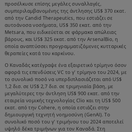
προσέλκυσε επίσης μεγάλες συναλλαγές,
συμπεριλαμβανομένης της άντλησης US$ 370 εκατ.
από την Candid Therapeutics, που εστιάζει σε
αυτοάνοσα νοσήματα, US$ 350 εκατ. από την
Metsara, που ειδικεύεται σε φάρμακα απώλειας
βάρους, και US$ 325 εκατ. από την ArsenalBio, η
οποία αναπτύσσει προγραμματιζόμενες κυτταρικές
θεραπείες κατά του καρκίνου.
Ο Καναδάς κατέγραψε ένα εξαιρετικό τρίμηνο όσον
αφορά τις επενδύσεις VC το γ' τρίμηνο του 2024, με
το συνολικό ποσό να υπερδιπλασιάζεται από US$
1,2 δισ. σε US$ 2,7 δισ. σε τριμηνιαία βάση, με
μεγαλύτερες την άντληση US$ 900 εκατ. από την
εταιρεία νομικής τεχνολογίας Clio και τη US$ 500
εκατ. από την Cohere, η οποία εστιάζει στην
δημιουργική τεχνητή νοημοσύνη (GenAI). Το
συνολικό ποσό του γ' τριμήνου του 2024 αποτελεί
υψηλό δέκα τριμήνων για τον Καναδά. Στη