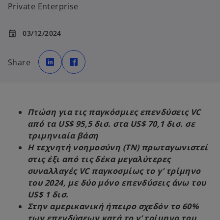
Private Enterprise
03/12/2024
event
o
o
p
p
Share
e
e
n
n
s
s
i
i
n
n
a
a
n
n
e
e
Πτώση για τις παγκόσμιες επενδύσεις VC
w
w
t
t
από τα US$ 95,5 δισ. στα US$ 70,1 δισ. σε
a
a
b
b
τριμηνιαία βάση
Η τεχνητή νοημοσύνη (TN) πρωταγωνιστεί
στις έξι από τις δέκα μεγαλύτερες
συναλλαγές VC παγκοσμίως το γ’ τρίμηνο
του 2024, με δύο μόνο επενδύσεις άνω του
US$ 1 δισ.
Στην αμερικανική ήπειρο σχεδόν το 60%
των επενδύσεων κατά το γ’ τρίμηνο του