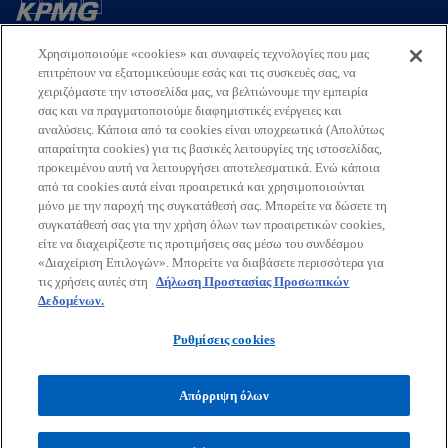
i
Επικοινωνία
n
Χρησιμοποιούμε «cookies» και συναφείς τεχνολογίες που μας
a
επιτρέπουν να εξατομικεύουμε εσάς και τις συσκευές σας, να
n
χειριζόμαστε την ιστοσελίδα μας, να βελτιώνουμε την εμπειρία
Εταιρεία
e
σας και να πραγματοποιούμε διαφημιστικές ενέργειες και
w
αναλύσεις. Κάποια από τα cookies είναι υποχρεωτικά (Απολύτως
απαραίτητα cookies) για τις βασικές λειτουργίες της ιστοσελίδας,
t
Τελευταία Νέα
προκειμένου αυτή να λειτουργήσει αποτελεσματικά. Ενώ κάποια
a
από τα cookies αυτά είναι προαιρετικά και χρησιμοποιούνται
b
o
o
o
o
μόνο με την παροχή της συγκατάθεσή σας. Μπορείτε να δώσετε τη
συγκατάθεσή σας για την χρήση όλων των προαιρετικών cookies,
p
p
p
p
είτε να διαχειρίζεστε τις προτιμήσεις σας μέσω του συνδέσμου
Όροι χρήσης
Προστασία Προσωπικών Δεδομένων
e
e
e
e
Προσβασιμότητα
«Διαχείριση Επιλογών». Μπορείτε να διαβάσετε περισσότερα για
Γλωσσάριο
Βοήθεια
Πολιτική Προσωπικών Δεδομένων
n
n
n
n
τις χρήσεις αυτές στη
Δήλωση Προστασίας Προσωπικών
Πολιτική ασφάλειας πληροφοριών, ιδιωτικότητας & επιχειρησιακής
s
s
s
s
Δεδομένων.
συνέχειας
i
i
i
i
Ρυθμίσεις cookies
© 2026 KPMG Ορκωτοί Ελεγκτές Α.Ε., Ελληνική Aνώνυμη Εταιρεία
n
n
n
n
και μέλος του διεθνούς οργανισμού ανεξάρτητων εταιρειών-μελών
a
a
a
a
της KPMG συνδεδεμένων με την KPMG International Limited,
Απόρριψη όλων
n
n
n
n
ιδιωτική Αγγλική εταιρεία περιορισμένης ευθύνης με εγγυητικές
εισφορές. Με την επιφύλαξη κάθε δικαιώματος.
e
e
e
e
w
w
w
w