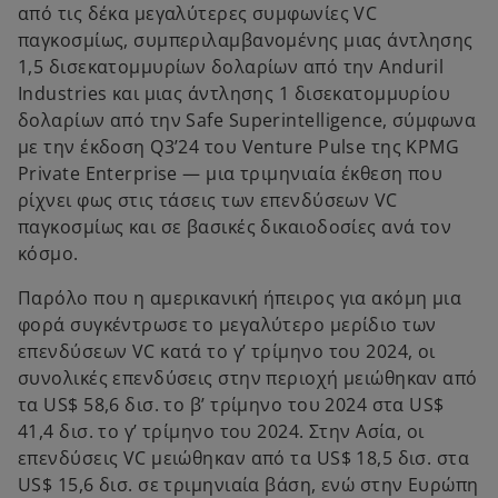
από τις δέκα μεγαλύτερες συμφωνίες VC
παγκοσμίως, συμπεριλαμβανομένης μιας άντλησης
1,5 δισεκατομμυρίων δολαρίων από την Anduril
Industries και μιας άντλησης 1 δισεκατομμυρίου
δολαρίων από την Safe Superintelligence, σύμφωνα
με την έκδοση Q3’24 του Venture Pulse της KPMG
Private Enterprise — μια τριμηνιαία έκθεση που
ρίχνει φως στις τάσεις των επενδύσεων VC
παγκοσμίως και σε βασικές δικαιοδοσίες ανά τον
κόσμο.
Παρόλο που η αμερικανική ήπειρος για ακόμη μια
φορά συγκέντρωσε το μεγαλύτερο μερίδιο των
επενδύσεων VC κατά το γ’ τρίμηνο του 2024, οι
συνολικές επενδύσεις στην περιοχή μειώθηκαν από
τα US$ 58,6 δισ. το β’ τρίμηνο του 2024 στα US$
41,4 δισ. το γ’ τρίμηνο του 2024. Στην Ασία, οι
επενδύσεις VC μειώθηκαν από τα US$ 18,5 δισ. στα
US$ 15,6 δισ. σε τριμηνιαία βάση, ενώ στην Ευρώπη