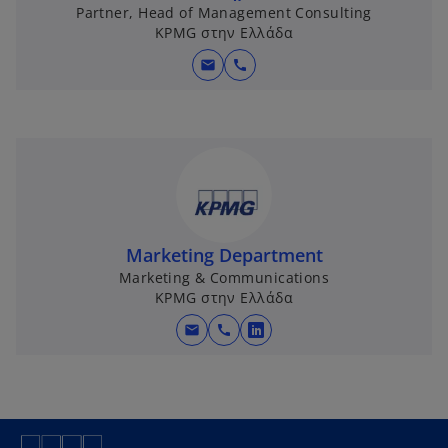
Partner, Head of Management Consulting
KPMG στην Ελλάδα
mail
call
Marketing Department
Marketing & Communications
KPMG στην Ελλάδα
mail
call
o
p
e
n
s