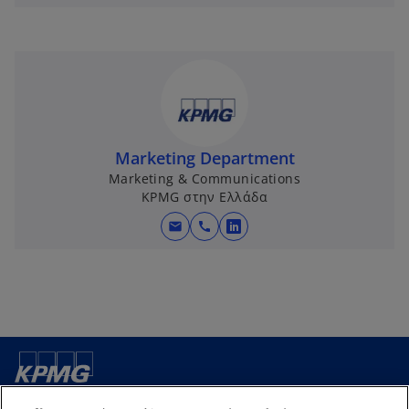
Marketing Department
Marketing & Communications
KPMG στην Ελλάδα
mail
call
o
p
e
n
s
i
n
a
Επικοινωνία