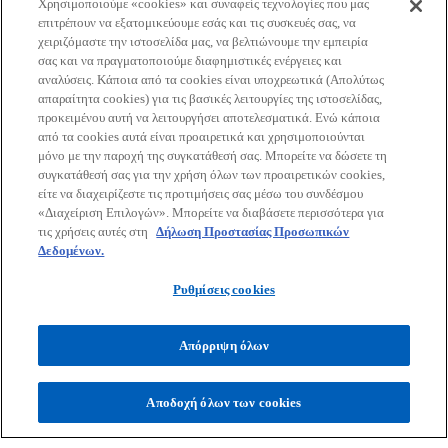
n
Χρησιμοποιούμε «cookies» και συναφείς τεχνολογίες που μας
επιτρέπουν να εξατομικεύουμε εσάς και τις συσκευές σας, να
e
χειριζόμαστε την ιστοσελίδα μας, να βελτιώνουμε την εμπειρία
Εταιρεία
w
σας και να πραγματοποιούμε διαφημιστικές ενέργειες και
t
αναλύσεις. Κάποια από τα cookies είναι υποχρεωτικά (Απολύτως
a
απαραίτητα cookies) για τις βασικές λειτουργίες της ιστοσελίδας,
Τελευταία Νέα
προκειμένου αυτή να λειτουργήσει αποτελεσματικά. Ενώ κάποια
b
από τα cookies αυτά είναι προαιρετικά και χρησιμοποιούνται
o
o
o
o
μόνο με την παροχή της συγκατάθεσή σας. Μπορείτε να δώσετε τη
συγκατάθεσή σας για την χρήση όλων των προαιρετικών cookies,
p
p
p
p
είτε να διαχειρίζεστε τις προτιμήσεις σας μέσω του συνδέσμου
Όροι χρήσης
Προστασία Προσωπικών Δεδομένων
e
e
e
e
Προσβασιμότητα
«Διαχείριση Επιλογών». Μπορείτε να διαβάσετε περισσότερα για
Γλωσσάριο
Βοήθεια
Πολιτική Προσωπικών Δεδομένων
n
n
n
n
τις χρήσεις αυτές στη
Δήλωση Προστασίας Προσωπικών
Πολιτική ασφάλειας πληροφοριών, ιδιωτικότητας & επιχειρησιακής
s
s
s
s
Δεδομένων.
συνέχειας
i
i
i
i
Ρυθμίσεις cookies
© 2026 KPMG Ορκωτοί Ελεγκτές Α.Ε., Ελληνική Aνώνυμη Εταιρεία
n
n
n
n
και μέλος του διεθνούς οργανισμού ανεξάρτητων εταιρειών-μελών
a
a
a
a
της KPMG συνδεδεμένων με την KPMG International Limited,
Απόρριψη όλων
n
n
n
n
ιδιωτική Αγγλική εταιρεία περιορισμένης ευθύνης με εγγυητικές
εισφορές. Με την επιφύλαξη κάθε δικαιώματος.
e
e
e
e
w
w
w
w
Αποδοχή όλων των cookies
Για περισσότερες πληροφορίες σχετικά με τη δομή του διεθνούς
t
t
t
t
οργανισμού της KPMG παρακαλώ επισκεφτείτε τη
o
σελίδα
https://kpmg.com/governance
a
a
.
a
a