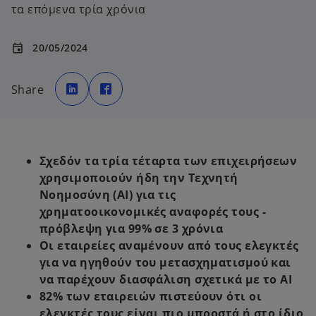
τα επόμενα τρία χρόνια
20/05/2024
event
o
o
p
p
Share
e
e
n
n
s
s
i
i
n
n
a
a
n
n
e
e
Σχεδόν τα τρία τέταρτα των επιχειρήσεων
w
w
t
t
χρησιμοποιούν ήδη την Τεχνητή
a
a
b
b
Νοημοσύνη (ΑΙ) για τις
χρηματοοικονομικές αναφορές τους -
πρόβλεψη για 99% σε 3 χρόνια
Οι εταιρείες αναμένουν από τους ελεγκτές
για να ηγηθούν του μετασχηματισμού και
να παρέχουν διασφάλιση σχετικά με το ΑΙ
82% των εταιρειών πιστεύουν ότι οι
ελεγκτές τους είναι πιο μπροστά ή στο ίδιο