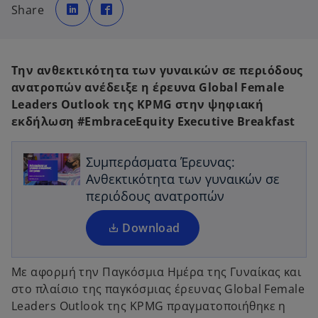
p
p
Share
e
e
n
n
s
s
i
i
n
n
a
a
n
n
Την ανθεκτικότητα των γυναικών σε περιόδους
e
e
w
w
ανατροπών ανέδειξε η έρευνα Global Female
t
t
a
a
Leaders Outlook της KPMG στην ψηφιακή
b
b
o
εκδήλωση #EmbraceEquity Executive Breakfast
p
e
n
Συμπεράσματα Έρευνας:
s
Ανθεκτικότητα των γυναικών σε
i
περιόδους ανατροπών
n
a
Download
n
e
Με αφορμή την Παγκόσμια Ημέρα της Γυναίκας και
w
στο πλαίσιο της παγκόσμιας έρευνας Global Female
t
Leaders Outlook της KPMG πραγματοποιήθηκε η
a