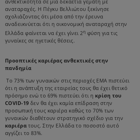
e
ανθεκτικότητα σε μία δεκαετία γεμάτη με
n
αναταραχές. Η Πέγκυ Βελλιώτου ξεκίνησε
s
σχολιάζοντας ότι μέσα από την έρευνα
i
αναδεικνύεται ότι η οικονομική αναταραχή στην
n
η
Ελλάδα φαίνεται να έχει γίνει 2
φύση για τις
a
γυναίκες σε ηγετικές θέσεις.
n
e
Προοπτικές καριέρας ανθεκτικές στην
w
πανδημία
t
a
Το 73% των γυναικών στις περιοχές ΕΜΑ πιστεύει
b
ότι η ανάπτυξη της εταιρείας τους θα έχει θετικό
πρόσημο ενώ το 69% πιστεύει ότι η
κρίση του
COVID-19
δεν θα έχει καμία επίδραση στην
προσωπική τους καριέρα καθώς το 70% των
γυναικών διαθέτουν στρατηγικό σχέδιο για την
καριέρα
τους. Στην Ελλάδα το ποσοστό αυτό
αγγίζει το 83%.