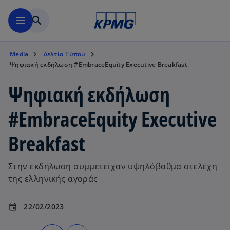
Μετάβαση στο κύριο περιε
menu
search
Media
Δελτία Τύπου
Ψηφιακή εκδήλωση #EmbraceEquity Executive Breakfast
Ψηφιακή εκδήλωση
#EmbraceEquity Executive
Breakfast
Στην εκδήλωση συμμετείχαν υψηλόβαθμα στελέχη
της ελληνικής αγοράς
22/02/2023
event
o
o