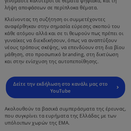
γινόμαστε καλύτεροι σε θέματα ψηφιακά, και τη
λήψη αποφάσεων σε περίπλοκα θέματα.
Κλείνοντας τη συζήτηση οι συμμετέχοντες
αναφέρθηκαν στην σημασία εύρεσης σκοπού του
κάθε ατόμου αλλά και σε τι θεωρούν πως πρέπει οι
o
γυναίκες να διεκδικήσουν, όπως να αναπτύξουν
p
νέους τρόπους σκέψης, να επενδύουν στη δια βίου
e
μάθηση, στο προσωπικό branding, στη δικτύωση
n
και στην ενίσχυση της αυτοπεποίθησης.
s
i
n
a
Δείτε την εκδήλωση στο κανάλι μας στο
n
YouTube
e
w
Ακολουθούν τα βασικά συμπεράσματα της έρευνας,
t
που συγκρίνει τα ευρήματα της Ελλάδας με των
a
υπόλοιπων χωρών της EMA.
b