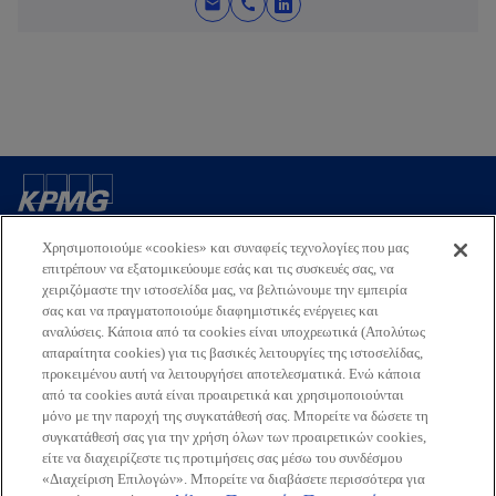
mail
call
o
p
e
n
s
i
n
a
Επικοινωνία
n
Χρησιμοποιούμε «cookies» και συναφείς τεχνολογίες που μας
e
επιτρέπουν να εξατομικεύουμε εσάς και τις συσκευές σας, να
w
χειριζόμαστε την ιστοσελίδα μας, να βελτιώνουμε την εμπειρία
Εταιρεία
t
σας και να πραγματοποιούμε διαφημιστικές ενέργειες και
a
αναλύσεις. Κάποια από τα cookies είναι υποχρεωτικά (Απολύτως
απαραίτητα cookies) για τις βασικές λειτουργίες της ιστοσελίδας,
b
Τελευταία Νέα
προκειμένου αυτή να λειτουργήσει αποτελεσματικά. Ενώ κάποια
από τα cookies αυτά είναι προαιρετικά και χρησιμοποιούνται
o
o
o
o
μόνο με την παροχή της συγκατάθεσή σας. Μπορείτε να δώσετε τη
συγκατάθεσή σας για την χρήση όλων των προαιρετικών cookies,
p
p
p
p
είτε να διαχειρίζεστε τις προτιμήσεις σας μέσω του συνδέσμου
Όροι χρήσης
Προστασία Προσωπικών Δεδομένων
e
e
e
e
Προσβασιμότητα
«Διαχείριση Επιλογών». Μπορείτε να διαβάσετε περισσότερα για
Γλωσσάριο
Βοήθεια
Πολιτική Προσωπικών Δεδομένων