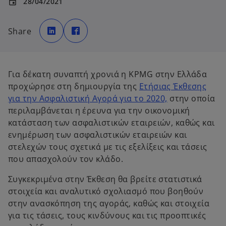
28/04/2021
event
o
o
p
p
Share
e
e
n
n
s
s
i
i
n
n
a
a
n
n
Για δέκατη συναπτή χρονιά η KPMG στην Ελλάδα
e
e
w
w
προχώρησε στη δημιουργία της
Ετήσιας Έκθεσης
t
t
a
a
για την Ασφαλιστική Αγορά για το 2020,
στην οποία
b
b
περιλαμβάνεται η έρευνα για την οικονομική
κατάσταση των ασφαλιστικών εταιρειών, καθώς και
ενημέρωση των ασφαλιστικών εταιρειών και
στελεχών τους σχετικά με τις εξελίξεις και τάσεις
που απασχολούν τον κλάδο.
Συγκεκριμένα στην Έκθεση θα βρείτε στατιστικά
στοιχεία και αναλυτικό σχολιασμό που βοηθούν
στην ανασκόπηση της αγοράς, καθώς και στοιχεία
για τις τάσεις, τους κινδύνους και τις προοπτικές