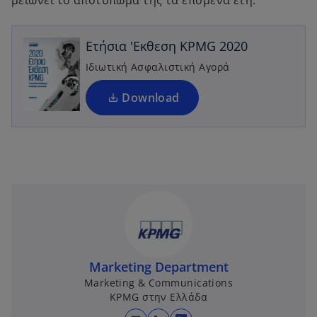
μειώνει το αποτύπωμά της τα επόμενα έτη.
e
n
Ετήσια 'Εκθεση KPMG 2020
s
i
Ιδιωτική Ασφαλιστική Αγορά
n
a
Download
n
e
w
t
a
b
Marketing Department
Marketing & Communications
KPMG στην Ελλάδα