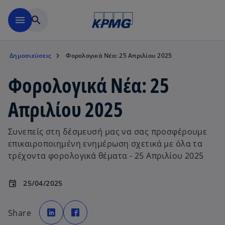
Μετάβαση στο κύριο περιε
menu
search
Δημοσιεύσεις
Φορολογικά Νέα: 25 Απριλίου 2025
Φορολογικά Νέα: 25
Απριλίου 2025
Συνεπείς στη δέσμευσή μας να σας προσφέρουμε
επικαιροποιημένη ενημέρωση σχετικά με όλα τα
τρέχοντα φορολογικά θέματα - 25 Απριλίου 2025
25/04/2025
event
o
o
p
p
Share
e
e
n
n