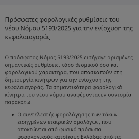
s
s
i
i
n
n
a
a
n
n
Πρόσφατες φορολογικές ρυθμίσεις του
e
e
w
w
νέου Νόμου 5193/2025 για την ενίσχυση της
t
t
a
a
b
b
κεφαλαιαγοράς
Ο πρόσφατος Νόμος 5193/2025 εισήγαγε ορισμένες
σημαντικές ρυθμίσεις, τόσο θεσμικού όσο και
φορολογικού χαρακτήρα, που αποσκοπούν στη
δημιουργία κινήτρων για την ενίσχυση της
κεφαλαιαγοράς. Τα σημαντικότερα φορολογικά
κίνητρα του νέου νόμου αναφέρονται εν συντομία
παρακάτω.
Ο συντελεστής φορολόγησης των τόκων
εισηγμένων εταιρικών ομολόγων, που
αποκτώνται από φυσικά πρόσωπα
φορολογικούς κατοίκους Ελλάδας από τις