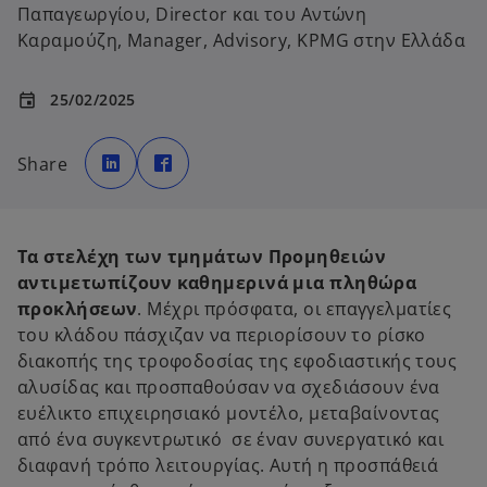
Παπαγεωργίου, Director και του Αντώνη
Καραμούζη, Manager, Advisory, KPMG στην Ελλάδα
25/02/2025
event
o
o
p
p
Share
e
e
n
n
s
s
i
i
n
n
a
a
n
n
Τα στελέχη των τμημάτων Προμηθειών
e
e
w
w
αντιμετωπίζουν καθημερινά μια πληθώρα
t
t
a
a
προκλήσεων
. Μέχρι πρόσφατα, οι επαγγελματίες
b
b
του κλάδου πάσχιζαν να περιορίσουν το ρίσκο
διακοπής της τροφοδοσίας της εφοδιαστικής τους
αλυσίδας και προσπαθούσαν να σχεδιάσουν ένα
ευέλικτο επιχειρησιακό μοντέλο, μεταβαίνοντας
από ένα συγκεντρωτικό σε έναν συνεργατικό και
διαφανή τρόπο λειτουργίας. Αυτή η προσπάθειά