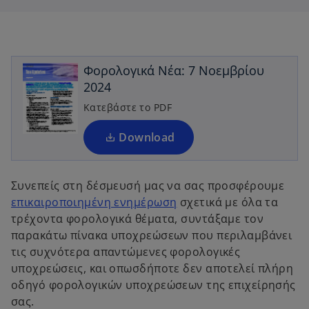
s
s
i
i
n
n
o
a
a
n
n
p
e
e
w
w
e
t
t
Φορολογικά Νέα: 7 Νοεμβρίου
a
a
n
b
b
2024
s
i
Κατεβάστε το PDF
n
a
Download
n
e
Συνεπείς στη δέσμευσή μας να σας προσφέρουμε
w
επικαιροποιημένη ενημέρωση
σχετικά με όλα τα
t
τρέχοντα φορολογικά θέματα, συντάξαμε τον
a
παρακάτω πίνακα υποχρεώσεων που περιλαμβάνει
b
τις συχνότερα απαντώμενες φορολογικές
υποχρεώσεις, και οπωσδήποτε δεν αποτελεί πλήρη
οδηγό φορολογικών υποχρεώσεων της επιχείρησής
σας.