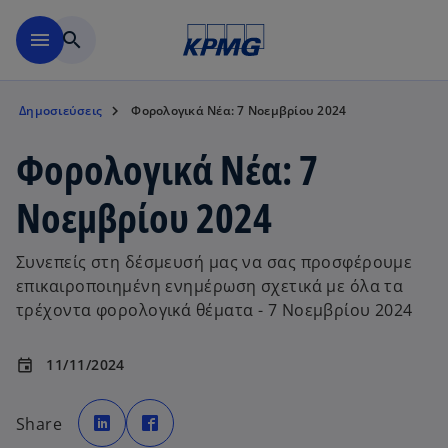
Μετάβαση στο κύριο περιε
menu
search
Δημοσιεύσεις
Φορολογικά Νέα: 7 Νοεμβρίου 2024
Φορολογικά Νέα: 7
Νοεμβρίου 2024
Συνεπείς στη δέσμευσή μας να σας προσφέρουμε
επικαιροποιημένη ενημέρωση σχετικά με όλα τα
τρέχοντα φορολογικά θέματα - 7 Νοεμβρίου 2024
11/11/2024
event
o
o
p
p
Share
e
e
n
n