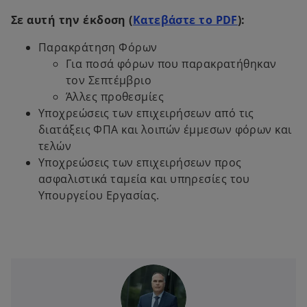
o
Σε αυτή την έκδοση (
Κατεβάστε το PDF
):
p
Παρακράτηση Φόρων
e
Για ποσά φόρων που παρακρατήθηκαν
n
τον Σεπτέμβριο
s
Άλλες προθεσμίες
i
Υποχρεώσεις των επιχειρήσεων από τις
n
διατάξεις ΦΠΑ και λοιπών έμμεσων φόρων και
a
τελών
n
Υποχρεώσεις των επιχειρήσεων προς
e
ασφαλιστικά ταμεία και υπηρεσίες του
w
Υπουργείου Εργασίας.
t
a
b