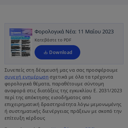
s
s
o
i
i
n
n
p
a
a
n
n
e
e
e
w
w
n
t
t
a
a
Φορολογικά Νέα: 11 Μαΐου 2023
s
b
b
i
Κατεβάστε το PDF
n
a
Download
n
e
Συνεπείς στη δέσμευσή μας να σας προσφέρουμε
w
συνεχή ενημέρωση
σχετικά με όλα τα τρέχοντα
t
φορολογικά θέματα, παραθέτουμε σύντομη
a
αναφορά στις διατάξεις της εγκυκλίου E. 2031/2023
b
περί της απόκτησης εισοδήματος από
επιχειρηματική δραστηριότητα λόγω μεμονωμένης
ή συστηματικής διενέργειας πράξεων με σκοπό την
επίτευξη κέρδους