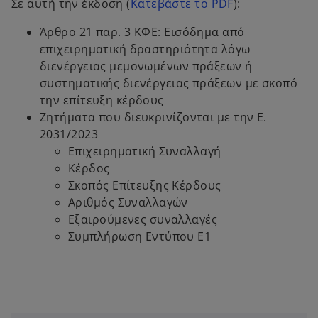
o
Σε αυτή την έκδοση (
Κατεβάστε το PDF
):
p
Άρθρο 21 παρ. 3 ΚΦΕ: Εισόδημα από
e
επιχειρηματική δραστηριότητα λόγω
n
διενέργειας μεμονωμένων πράξεων ή
s
συστηματικής διενέργειας πράξεων με σκοπό
i
την επίτευξη κέρδους
n
Ζητήματα που διευκρινίζονται με την Ε.
a
2031/2023
n
Επιχειρηματική Συναλλαγή
e
Κέρδος
w
Σκοπός Επίτευξης Κέρδους
t
Αριθμός Συναλλαγών
a
Εξαιρούμενες συναλλαγές
b
Συμπλήρωση Εντύπου Ε1