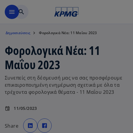
Μετάβαση στο κύριο περιε
menu
search
Δημοσιεύσεις
Φορολογικά Νέα: 11 Μαΐου 2023
Φορολογικά Νέα: 11
Μαΐου 2023
Συνεπείς στη δέσμευσή μας να σας προσφέρουμε
επικαιροποιημένη ενημέρωση σχετικά με όλα τα
τρέχοντα φορολογικά θέματα - 11 Μαΐου 2023
11/05/2023
event
o
o
p
p
Share
e
e
n
n