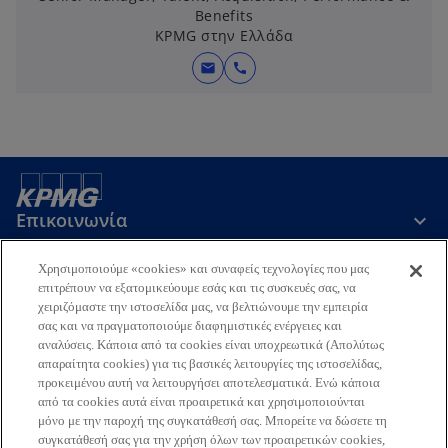
Benefits
KPMG στην Ελλάδα
mail
call
Επικοινωνία
Χρησιμοποιούμε «cookies» και συναφείς τεχνολογίες που μας
Εταιρεία
επιτρέπουν να εξατομικεύουμε εσάς και τις συσκευές σας, να
χειριζόμαστε την ιστοσελίδα μας, να βελτιώνουμε την εμπειρία
σας και να πραγματοποιούμε διαφημιστικές ενέργειες και
αναλύσεις. Κάποια από τα cookies είναι υποχρεωτικά (Απολύτως
Τελευταία Νέα
απαραίτητα cookies) για τις βασικές λειτουργίες της ιστοσελίδας,
προκειμένου αυτή να λειτουργήσει αποτελεσματικά. Ενώ κάποια
o
o
o
o
από τα cookies αυτά είναι προαιρετικά και χρησιμοποιούνται
p
p
p
p
μόνο με την παροχή της συγκατάθεσή σας. Μπορείτε να δώσετε τη
Όροι χρήσης
Προστασία Προσωπικών Δεδομένων
e
e
e
e
Προσβασιμότητα
συγκατάθεσή σας για την χρήση όλων των προαιρετικών cookies,