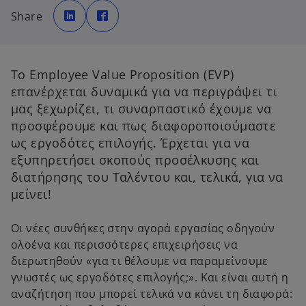
o
o
p
p
Share
e
e
n
n
s
s
i
i
n
n
a
a
n
n
Το Employee Value Proposition (EVP)
e
e
w
w
επανέρχεται δυναμικά για να περιγράψει τι
t
t
a
a
μας ξεχωρίζει, τι συναρπαστικό έχουμε να
b
b
προσφέρουμε και πως διαφοροποιούμαστε
ως εργοδότες επιλογής. Έρχεται για να
εξυπηρετήσει σκοπούς προσέλκυσης και
διατήρησης του Ταλέντου και, τελικά, για να
μείνει!
Οι νέες συνθήκες στην αγορά εργασίας οδηγούν
ολοένα και περισσότερες επιχειρήσεις να
διερωτηθούν «για τι θέλουμε να παραμείνουμε
γνωστές ως εργοδότες επιλογής;». Και είναι αυτή η
αναζήτηση που μπορεί τελικά να κάνει τη διαφορά: