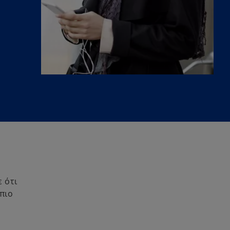
t
 ότι
πιο