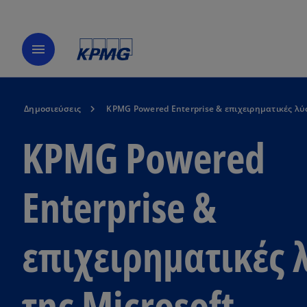
menu
Δημοσιεύσεις
KPMG Powered Enterprise & επιχειρηματικές λύσ
KPMG Powered
Enterprise &
επιχειρηματικές 
της Microsoft