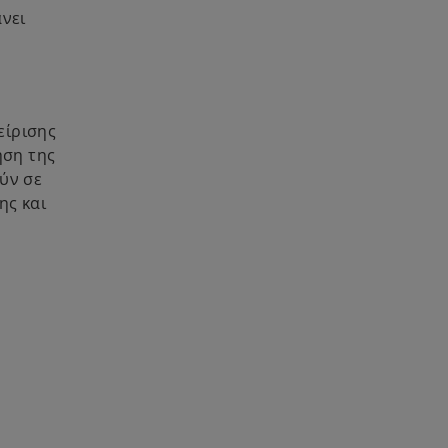
νει
είρισης
ηση της
ύν σε
ης και