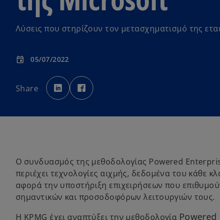
Λύσεις που στηρίζουν τον μετασχηματισμό της ετα
05/07/2022
event
o
o
p
p
Share
e
e
n
n
s
s
i
i
n
n
a
a
n
n
e
e
w
w
t
t
a
a
b
b
Ο συνδυασμός της μεθοδολογίας Powered Enterprise
περιέχει τεχνολογίες αιχμής, δεδομένα του κάθε κλ
αφορά την υποστήριξη επιχειρήσεων που επιθυμο
σημαντικών και προσοδοφόρων λειτουργιών τους.
Powered 
Η KPMG έχει αναπτύξει την μεθοδολογία