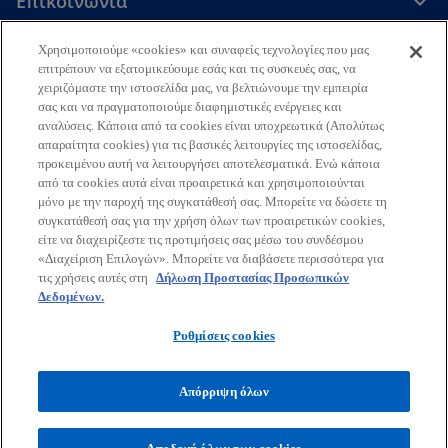
Επικοινωνία
Χρησιμοποιούμε «cookies» και συναφείς τεχνολογίες που μας
Εταιρεία
επιτρέπουν να εξατομικεύουμε εσάς και τις συσκευές σας, να
χειριζόμαστε την ιστοσελίδα μας, να βελτιώνουμε την εμπειρία
σας και να πραγματοποιούμε διαφημιστικές ενέργειες και
αναλύσεις. Κάποια από τα cookies είναι υποχρεωτικά (Απολύτως
Τελευταία Νέα
απαραίτητα cookies) για τις βασικές λειτουργίες της ιστοσελίδας,
προκειμένου αυτή να λειτουργήσει αποτελεσματικά. Ενώ κάποια
o
o
o
o
από τα cookies αυτά είναι προαιρετικά και χρησιμοποιούνται
p
p
p
p
μόνο με την παροχή της συγκατάθεσή σας. Μπορείτε να δώσετε τη
Όροι χρήσης
Προστασία Προσωπικών Δεδομένων
e
e
e
e
Προσβασιμότητα
συγκατάθεσή σας για την χρήση όλων των προαιρετικών cookies,
Γλωσσάριο
Βοήθεια
Πολιτική Προσωπικών Δεδομένων
είτε να διαχειρίζεστε τις προτιμήσεις σας μέσω του συνδέσμου
n
n
n
n
Πολιτική ασφάλειας πληροφοριών, ιδιωτικότητας & επιχειρησιακής
«Διαχείριση Επιλογών». Μπορείτε να διαβάσετε περισσότερα για
s
s
s
s
συνέχειας
τις χρήσεις αυτές στη
Δήλωση Προστασίας Προσωπικών
i
i
i
i
Δεδομένων.
© 2026 KPMG Ορκωτοί Ελεγκτές Α.Ε., Ελληνική Aνώνυμη Εταιρεία
n
n
n
n
και μέλος του διεθνούς οργανισμού ανεξάρτητων εταιρειών-μελών
Ρυθμίσεις cookies
a
a
a
a
της KPMG συνδεδεμένων με την KPMG International Limited,
n
n
n
n
ιδιωτική Αγγλική εταιρεία περιορισμένης ευθύνης με εγγυητικές
εισφορές. Με την επιφύλαξη κάθε δικαιώματος.
e
e
e
e
Απόρριψη όλων
w
w
w
w
Για περισσότερες πληροφορίες σχετικά με τη δομή του διεθνούς
t
t
t
t
οργανισμού της KPMG παρακαλώ επισκεφτείτε τη