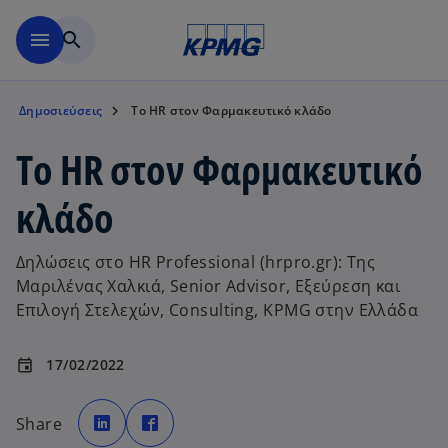
Μετάβαση στο κύριο περιε
menu
search
Δημοσιεύσεις
Το HR στον Φαρμακευτικό κλάδο
Το HR στον Φαρμακευτικό
κλάδο
Δηλώσεις στο HR Professional (hrpro.gr): Της
Μαριλένας Χαλκιά, Senior Advisor, Εξεύρεση και
Επιλογή Στελεχών, Consulting, KPMG στην Ελλάδα
17/02/2022
event
o
o
p
p
Share
e
e
n
n