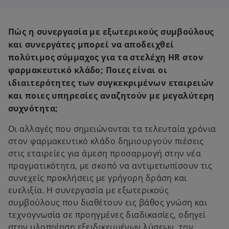
s
s
i
i
n
n
a
a
n
n
Πώς η συνεργασία με εξωτερικούς συμβούλους
e
e
w
w
και συνεργάτες μπορεί να αποδειχθεί
t
t
a
a
πολύτιμος σύμμαχος για τα στελέχη HR στον
b
b
φαρμακευτικό κλάδο; Ποιες είναι οι
ιδιαιτερότητες των συγκεκριμένων εταιρειών
και ποιες υπηρεσίες αναζητούν με μεγαλύτερη
συχνότητα;
Οι αλλαγές που σημειώνονται τα τελευταία χρόνια
στον φαρμακευτικό κλάδο δημιουργούν πιέσεις
στις εταιρείες για άμεση προσαρμογή στην νέα
πραγματικότητα, με σκοπό να αντιμετωπίσουν τις
συνεχείς προκλήσεις με γρήγορη δράση και
ευελιξία. Η συνεργασία με εξωτερικούς
συμβούλους που διαθέτουν εις βάθος γνώση και
τεχνογνωσία σε προηγμένες διαδικασίες, οδηγεί
στην υλοποίηση εξειδικευμένων λύσεων, τον