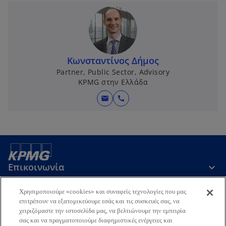
Κωνσταντίνος Δήμος
Partner, Public Sector, Advisory
KPMG στην Ελλάδα
mail
call
Επικοινωνία
Χρησιμοποιούμε «cookies» και συναφείς τεχνολογίες που μας
Εταιρεία
επιτρέπουν να εξατομικεύουμε εσάς και τις συσκευές σας, να
χειριζόμαστε την ιστοσελίδα μας, να βελτιώνουμε την εμπειρία
σας και να πραγματοποιούμε διαφημιστικές ενέργειες και