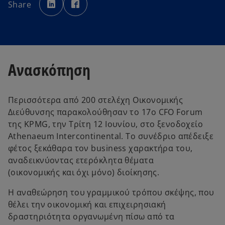
p
p
Share
e
e
n
n
s
s
i
i
n
n
a
a
n
n
e
e
w
w
t
t
Ανασκόπηση
a
a
b
b
Περισσότερα από 200 στελέχη Οικονομικής
Διεύθυνσης παρακολούθησαν το 17ο CFO Forum
της KPMG, την Τρίτη 12 Ιουνίου, στο ξενοδοχείο
Athenaeum Intercontinental. Το συνέδριο απέδειξε
φέτος ξεκάθαρα τον business χαρακτήρα του,
αναδεικνύοντας ετερόκλητα θέματα
(οικονομικής και όχι μόνο) διοίκησης.
Η αναθεώρηση του γραμμικού τρόπου σκέψης, που
θέλει την οικονομική και επιχειρησιακή
δραστηριότητα οργανωμένη πίσω από τα