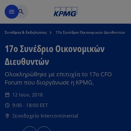
Μετάβαση στο κύριο περιε
menu
search
Συνέδρια & Εκδηλώσεις
17o Συνέδριο Οικονομικών Διευθυντών
17o Συνέδριο Οικονομικών
Διευθυντών
Ολοκληρώθηκε με επιτυχία το 17ο CFO
Forum που διοργάνωσε η KPMG,
12 Ιουν, 2018
date_range
9:00 - 18:00 EET
schedule
Ξενοδοχείο Intercontinental
location_on
o
o