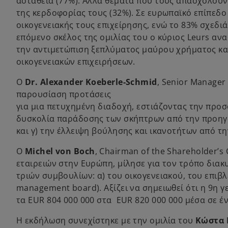
αστάθεια (77%). Άλλα θέματα που τους απασχολούν
της κερδοφορίας τους (32%). Σε ευρωπαϊκό επίπεδ
οικογενειακής τους επιχείρησης, ενώ το 83% σχεδι
επόμενο σκέλος της ομιλίας του ο κύριος Leurs αν
την αντιμετώπιση ξεπλύματος μαύρου χρήματος και
οικογενειακών επιχειρήσεων.
Ο
Dr. Alexander Koeberle-Schmid
, Senior Manager
παρουσίαση προτάσεις
για μια πετυχημένη διαδοχή, εστιάζοντας την πρ
δυσκολία παράδοσης των σκήπτρων από την προηγο
και γ) την έλλειψη βούλησης και ικανοτήτων από τη
Ο
Michel von Boch
, Chairman of the Shareholder’s
εταιρειών στην Ευρώπη, μίλησε για τον τρόπο διακ
τριών συμβουλίων: α) του οικογενειακού, του επιβλέ
management board). Αξίζει να σημειωθεί ότι η 9η γ
τα EUR 804 000 000 στα EUR 820 000 000 μέσα σε έ
Η εκδήλωση συνεχίστηκε με την ομιλία του
Κώστα 