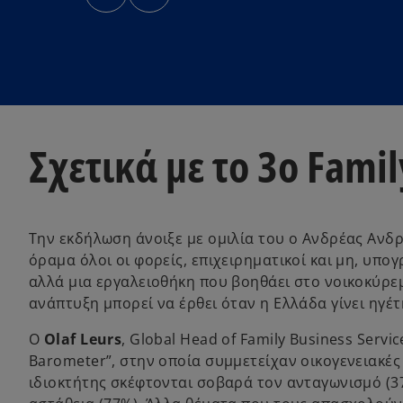
n
n
s
s
i
i
n
n
a
a
n
n
e
e
w
w
t
t
a
a
b
b
Σχετικά με το 3ο Fami
Την εκδήλωση άνοιξε με ομιλία του ο Ανδρέας Ανδ
όραμα όλοι οι φορείς, επιχειρηματικοί και μη, υπο
αλλά μια εργαλειοθήκη που βοηθάει στο νοικοκύρεμ
ανάπτυξη μπορεί να έρθει όταν η Ελλάδα γίνει ηγέ
Ο
Olaf Leurs
, Global Head of Family Business Serv
Barometer”, στην οποία συμμετείχαν οικογενειακές
ιδιοκτήτης σκέφτονται σοβαρά τον ανταγωνισμό (37