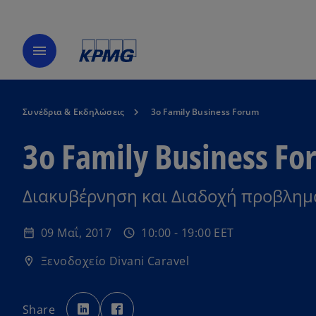
menu
Συνέδρια & Εκδηλώσεις
3ο Family Business Forum
3ο Family Business F
Διακυβέρνηση και Διαδοχή προβληματ
09 Μαΐ, 2017
10:00 - 19:00 EET
date_range
schedule
Ξενοδοχείο Divani Caravel
location_on
o
o
p
p
Share
e
e