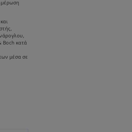
νημέρωση
 και
στής,
ανάρογλου,
& Boch κατά
εων μέσα σε
η