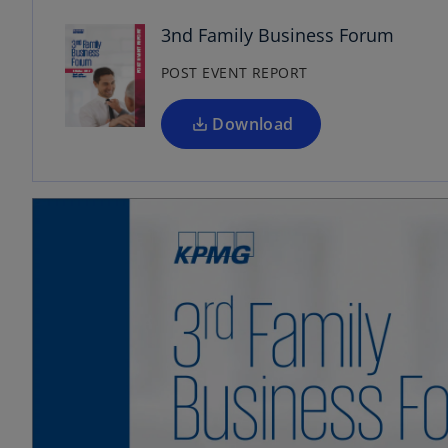
e
n
3nd Family Business Forum
s
POST EVENT REPORT
i
n
a
Download
n
e
w
t
a
b