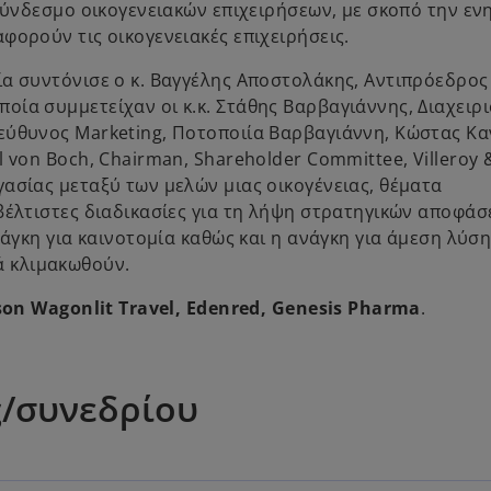
 σύνδεσμο οικογενειακών επιχειρήσεων, με σκοπό την ε
φορούν τις οικογενειακές επιχειρήσεις.
α συντόνισε ο κ. Βαγγέλης Αποστολάκης, Αντιπρόεδρος
ία συμμετείχαν οι κ.κ. Στάθης Βαρβαγιάννης, Διαχειρι
εύθυνος Marketing, Ποτοποιία Βαρβαγιάννη, Κώστας Κ
 von Boch, Chairman, Shareholder Committee, Villeroy 
ασίας μεταξύ των μελών μιας οικογένειας, θέματα
βέλτιστες διαδικασίες για τη λήψη στρατηγικών αποφάσ
νάγκη για καινοτομία καθώς και η ανάγκη για άμεση λύσ
 κλιμακωθούν.
son Wagonlit Travel, Edenred, Genesis Pharma
.
ς/συνεδρίου