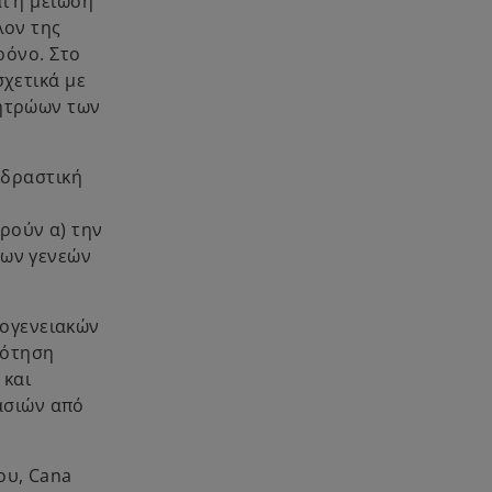
ι η μείωση
λον της
ρόνο. Στο
σχετικά με
μητρώων των
αδραστική
ρούν α) την
των γενεών
κογενειακών
δότηση
 και
γασιών από
ου, Cana