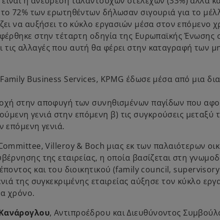
 είναι η ανεύρεση ταλαντούχων στελεχών (33%) αλλά κα
ο το 72% των ερωτηθέντων δήλωσαν σιγουριά για το μέλ
άζει να αυξήσει το κύκλο εργασιών μέσα στον επόμενο χ
αφέρθηκε στην τέταρτη οδηγία της Ευρωπαϊκής Ένωσης 
 τις αλλαγές που αυτή θα φέρει στην καταγραφή των 
 Family Business Services, KPMG έδωσε μέσα από μια δι
οσοχή στην αποφυγή των συνηθισμένων παγίδων που αφο
ύμενη γενιά στην επόμενη β) τις συγκρούσεις μεταξύ 
ν επόμενη γενιά.
 Committee, Villeroy & Boch μιας εκ των παλαιότερων οι
υβέρνησης της εταιρείας, η οποία βασίζεται στη γνωμο
ποντος και του διοικητικού (family council, supervisory
ενιά της συγκεκριμένης εταιρείας αύξησε τον κύκλο ερ
να χρόνο.
Κανάρογλου
, Αντιπροέδρου και Διευθύνοντος Συμβούλ