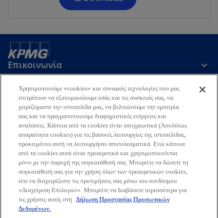
n
e
w
t
a
Επικοινωνία
b
Χρησιμοποιούμε «cookies» και συναφείς τεχνολογίες που μας
Εταιρεία
επιτρέπουν να εξατομικεύουμε εσάς και τις συσκευές σας, να
χειριζόμαστε την ιστοσελίδα μας, να βελτιώνουμε την εμπειρία
σας και να πραγματοποιούμε διαφημιστικές ενέργειες και
αναλύσεις. Κάποια από τα cookies είναι υποχρεωτικά (Απολύτως
Τελευταία Νέα
απαραίτητα cookies) για τις βασικές λειτουργίες της ιστοσελίδας,
προκειμένου αυτή να λειτουργήσει αποτελεσματικά. Ενώ κάποια
o
o
o
o
από τα cookies αυτά είναι προαιρετικά και χρησιμοποιούνται
p
p
p
p
μόνο με την παροχή της συγκατάθεσή σας. Μπορείτε να δώσετε τη
Όροι χρήσης
Προστασία Προσωπικών Δεδομένων
e
e
e
e
Προσβασιμότητα
συγκατάθεσή σας για την χρήση όλων των προαιρετικών cookies,
Γλωσσάριο
Βοήθεια
Πολιτική Προσωπικών Δεδομένων
είτε να διαχειρίζεστε τις προτιμήσεις σας μέσω του συνδέσμου
n
n
n
n
Πολιτική ασφάλειας πληροφοριών, ιδιωτικότητας & επιχειρησιακής
«Διαχείριση Επιλογών». Μπορείτε να διαβάσετε περισσότερα για
s
s
s
s
συνέχειας
τις χρήσεις αυτές στη
Δήλωση Προστασίας Προσωπικών
i
i
i
i
Δεδομένων.
© 2026 KPMG Ορκωτοί Ελεγκτές Α.Ε., Ελληνική Aνώνυμη Εταιρεία