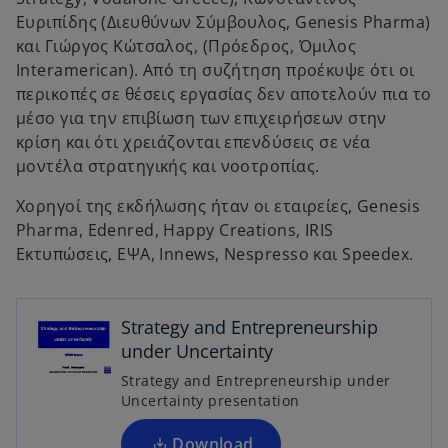
Ευριπίδης (Διευθύνων Σύμβουλος, Genesis Pharma)
και Γιώργος Κώτσαλος, (Πρόεδρος, Όμιλος
Interamerican). Από τη συζήτηση προέκυψε ότι οι
περικοπές σε θέσεις εργασίας δεν αποτελούν πια το
μέσο για την επιβίωση των επιχειρήσεων στην
κρίση και ότι χρειάζονται επενδύσεις σε νέα
μοντέλα στρατηγικής και νοοτροπίας.
Χορηγοί της εκδήλωσης ήταν οι εταιρείες, Genesis
Pharma, Edenred, Happy Creations, IRIS
Εκτυπώσεις, ΕΨΑ, Innews, Nespresso και Speedex.
o
p
e
Strategy and Entrepreneurship
n
under Uncertainty
s
Strategy and Entrepreneurship under
i
Uncertainty presentation
n
a
Download