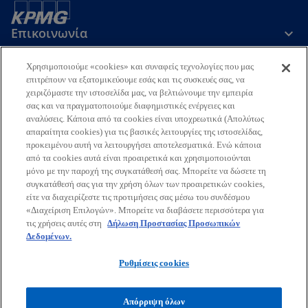
Επικοινωνία
Χρησιμοποιούμε «cookies» και συναφείς τεχνολογίες που μας
Εταιρεία
επιτρέπουν να εξατομικεύουμε εσάς και τις συσκευές σας, να
χειριζόμαστε την ιστοσελίδα μας, να βελτιώνουμε την εμπειρία
σας και να πραγματοποιούμε διαφημιστικές ενέργειες και
αναλύσεις. Κάποια από τα cookies είναι υποχρεωτικά (Απολύτως
Τελευταία Νέα
απαραίτητα cookies) για τις βασικές λειτουργίες της ιστοσελίδας,
προκειμένου αυτή να λειτουργήσει αποτελεσματικά. Ενώ κάποια
o
o
o
o
από τα cookies αυτά είναι προαιρετικά και χρησιμοποιούνται
p
p
p
p
μόνο με την παροχή της συγκατάθεσή σας. Μπορείτε να δώσετε τη
Όροι χρήσης
Προστασία Προσωπικών Δεδομένων
e
e
e
e
Προσβασιμότητα
συγκατάθεσή σας για την χρήση όλων των προαιρετικών cookies,
Γλωσσάριο
Βοήθεια
Πολιτική Προσωπικών Δεδομένων
είτε να διαχειρίζεστε τις προτιμήσεις σας μέσω του συνδέσμου
n
n
n
n
Πολιτική ασφάλειας πληροφοριών, ιδιωτικότητας & επιχειρησιακής
«Διαχείριση Επιλογών». Μπορείτε να διαβάσετε περισσότερα για
s
s
s
s
συνέχειας
τις χρήσεις αυτές στη
Δήλωση Προστασίας Προσωπικών
i
i
i
i
Δεδομένων.
© 2026 KPMG Ορκωτοί Ελεγκτές Α.Ε., Ελληνική Aνώνυμη Εταιρεία
n
n
n
n
και μέλος του διεθνούς οργανισμού ανεξάρτητων εταιρειών-μελών
Ρυθμίσεις cookies
a
a
a
a
της KPMG συνδεδεμένων με την KPMG International Limited,
n
n
n
n
ιδιωτική Αγγλική εταιρεία περιορισμένης ευθύνης με εγγυητικές
εισφορές. Με την επιφύλαξη κάθε δικαιώματος.
e
e
e
e
Απόρριψη όλων