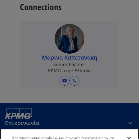
Connections
Μαρίνα Καπετανάκη
Senior Partner
KPMG στην Ελλάδα
mail
call
Επικοινωνία
Χρησιμοποιούμε «cookies» και συναφείς τεχνολογίες που μας