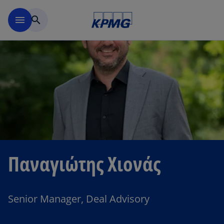
Μετάβαση στο κύριο περιε
menu
search
Παναγιώτης Χιονάς
Senior Manager, Deal Advisory