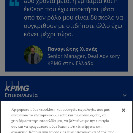
Δύο χρόνια μετά, η εμπειρία και η
έκθεση που έχω αποκτήσει μέσα
από τον ρόλο μου είναι δύσκολο να
συγκριθούν με οτιδήποτε άλλο έχω
κάνει μέχρι τώρα.
Παναγιώτης Χιονάς
Senior Manager, Deal Advisory
KPMG στην Ελλάδα
Επικοινωνία
Χρησιμοποιούμε «cookies» και συναφείς τεχνολογίες που μας
Εταιρεία
επιτρέπουν να εξατομικεύουμε εσάς και τις συσκευές σας, να
χειριζόμαστε την ιστοσελίδα μας, να βελτιώνουμε την εμπειρία
σας και να πραγματοποιούμε διαφημιστικές ενέργειες και
αναλύσεις. Κάποια από τα cookies είναι υποχρεωτικά (Απολύτως