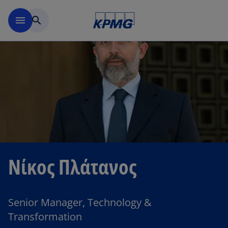
Μετάβαση στο κύριο περιε
menu
search
Νίκος Πλάτανος
Senior Manager, Technology &
Transformation