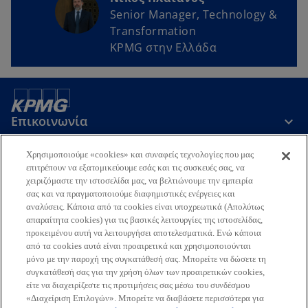
Senior Manager, Technology &
Transformation
KPMG στην Ελλάδα
Επικοινωνία
Χρησιμοποιούμε «cookies» και συναφείς τεχνολογίες που μας
Εταιρεία
επιτρέπουν να εξατομικεύουμε εσάς και τις συσκευές σας, να
χειριζόμαστε την ιστοσελίδα μας, να βελτιώνουμε την εμπειρία
σας και να πραγματοποιούμε διαφημιστικές ενέργειες και
αναλύσεις. Κάποια από τα cookies είναι υποχρεωτικά (Απολύτως
Τελευταία Νέα
απαραίτητα cookies) για τις βασικές λειτουργίες της ιστοσελίδας,
προκειμένου αυτή να λειτουργήσει αποτελεσματικά. Ενώ κάποια
o
o
o
o
από τα cookies αυτά είναι προαιρετικά και χρησιμοποιούνται
p
p
p
p
μόνο με την παροχή της συγκατάθεσή σας. Μπορείτε να δώσετε τη
Όροι χρήσης
Προστασία Προσωπικών Δεδομένων
e
e
e
e
Προσβασιμότητα
συγκατάθεσή σας για την χρήση όλων των προαιρετικών cookies,
Γλωσσάριο
Βοήθεια
Πολιτική Προσωπικών Δεδομένων
είτε να διαχειρίζεστε τις προτιμήσεις σας μέσω του συνδέσμου
n
n
n
n
Πολιτική ασφάλειας πληροφοριών, ιδιωτικότητας & επιχειρησιακής
«Διαχείριση Επιλογών». Μπορείτε να διαβάσετε περισσότερα για
s
s
s
s