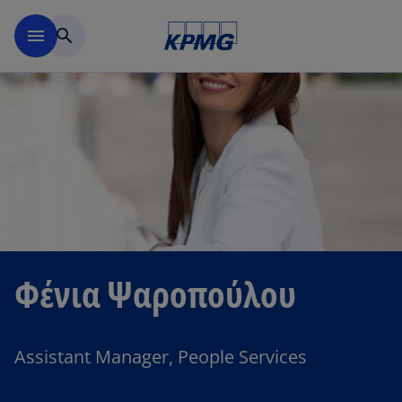
Μετάβαση στο κύριο περιε
menu
search
Φένια Ψαροπούλου
Assistant Manager, People Services