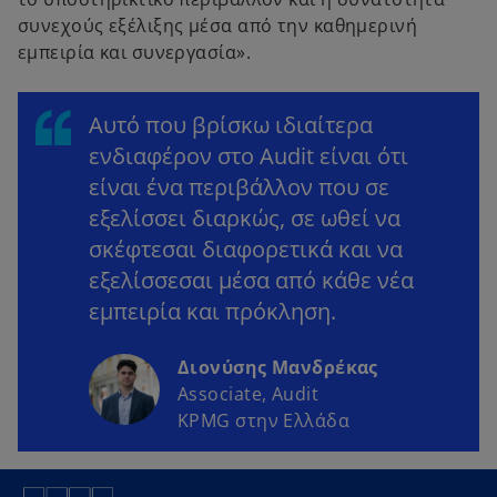
συνεχούς εξέλιξης μέσα από την καθημερινή
εμπειρία και συνεργασία».
Αυτό που βρίσκω ιδιαίτερα
ενδιαφέρον στο Audit είναι ότι
είναι ένα περιβάλλον που σε
εξελίσσει διαρκώς, σε ωθεί να
σκέφτεσαι διαφορετικά και να
εξελίσσεσαι μέσα από κάθε νέα
εμπειρία και πρόκληση.
Διονύσης Μανδρέκας
Associate, Audit
KPMG στην Ελλάδα