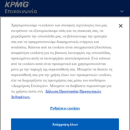
Επικοινωνία
Χρησιμοποιούμε «cookies» και συναφείς τεχνολογίες που μας
Εταιρεία
επιτρέπουν να εξατομικεύουμε εσάς και τις συσκευές σας, να
χειριζόμαστε την ιστοσελίδα μας, να βελτιώνουμε την εμπειρία
σας και να πραγματοποιούμε διαφημιστικές ενέργειες και
αναλύσεις. Κάποια από τα cookies είναι υποχρεωτικά (Απολύτως
Τελευταία Νέα
απαραίτητα cookies) για τις βασικές λειτουργίες της ιστοσελίδας,
προκειμένου αυτή να λειτουργήσει αποτελεσματικά. Ενώ κάποια
o
o
o
o
από τα cookies αυτά είναι προαιρετικά και χρησιμοποιούνται
p
p
p
p
μόνο με την παροχή της συγκατάθεσή σας. Μπορείτε να δώσετε τη
Όροι χρήσης
Προστασία Προσωπικών Δεδομένων
e
e
e
e
Προσβασιμότητα
συγκατάθεσή σας για την χρήση όλων των προαιρετικών cookies,
Γλωσσάριο
Βοήθεια
Πολιτική Προσωπικών Δεδομένων
είτε να διαχειρίζεστε τις προτιμήσεις σας μέσω του συνδέσμου
n
n
n
n
Πολιτική ασφάλειας πληροφοριών, ιδιωτικότητας & επιχειρησιακής
«Διαχείριση Επιλογών». Μπορείτε να διαβάσετε περισσότερα για
s
s
s
s
συνέχειας
τις χρήσεις αυτές στη
Δήλωση Προστασίας Προσωπικών
i
i
i
i
Δεδομένων.
© 2026 KPMG Ορκωτοί Ελεγκτές Α.Ε., Ελληνική Aνώνυμη Εταιρεία
n
n
n
n
και μέλος του διεθνούς οργανισμού ανεξάρτητων εταιρειών-μελών
Ρυθμίσεις cookies
a
a
a
a
της KPMG συνδεδεμένων με την KPMG International Limited,
n
n
n
n
ιδιωτική Αγγλική εταιρεία περιορισμένης ευθύνης με εγγυητικές
εισφορές. Με την επιφύλαξη κάθε δικαιώματος.
e
e
e
e
Απόρριψη όλων