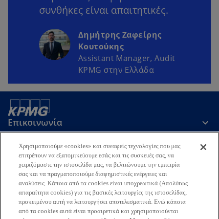
συνθήκες είναι απαιτητικές.
Δημήτρης Ζαφείρης
Κουτούκης
Assistant Manager, Audit
KPMG στην Ελλάδα
Επικοινωνία
Χρησιμοποιούμε «cookies» και συναφείς τεχνολογίες που μας
Εταιρεία
επιτρέπουν να εξατομικεύουμε εσάς και τις συσκευές σας, να
χειριζόμαστε την ιστοσελίδα μας, να βελτιώνουμε την εμπειρία
σας και να πραγματοποιούμε διαφημιστικές ενέργειες και
αναλύσεις. Κάποια από τα cookies είναι υποχρεωτικά (Απολύτως
Τελευταία Νέα
απαραίτητα cookies) για τις βασικές λειτουργίες της ιστοσελίδας,
προκειμένου αυτή να λειτουργήσει αποτελεσματικά. Ενώ κάποια
o
o
o
o
από τα cookies αυτά είναι προαιρετικά και χρησιμοποιούνται
p
p
p
p