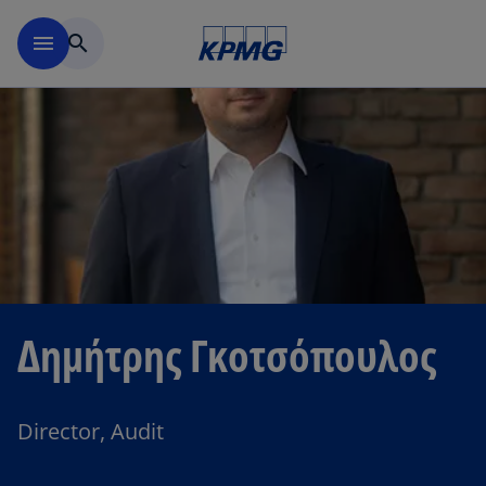
Μετάβαση στο κύριο περιε
menu
search
Δημήτρης Γκοτσόπουλος
Director, Audit