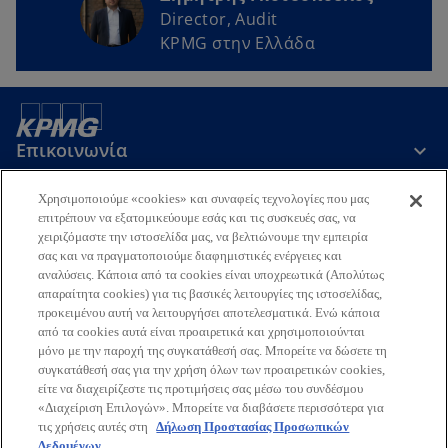
Director, Audit
KPMG στην Ελλάδα
Επικοινωνία
Χρησιμοποιούμε «cookies» και συναφείς τεχνολογίες που μας
Εταιρεία
επιτρέπουν να εξατομικεύουμε εσάς και τις συσκευές σας, να
χειριζόμαστε την ιστοσελίδα μας, να βελτιώνουμε την εμπειρία
σας και να πραγματοποιούμε διαφημιστικές ενέργειες και
αναλύσεις. Κάποια από τα cookies είναι υποχρεωτικά (Απολύτως
Τελευταία Νέα
απαραίτητα cookies) για τις βασικές λειτουργίες της ιστοσελίδας,
προκειμένου αυτή να λειτουργήσει αποτελεσματικά. Ενώ κάποια
o
o
o
o
από τα cookies αυτά είναι προαιρετικά και χρησιμοποιούνται
p
p
p
p
μόνο με την παροχή της συγκατάθεσή σας. Μπορείτε να δώσετε τη
Όροι χρήσης
Προστασία Προσωπικών Δεδομένων
e
e
e
e
Προσβασιμότητα
συγκατάθεσή σας για την χρήση όλων των προαιρετικών cookies,
Γλωσσάριο
Βοήθεια
Πολιτική Προσωπικών Δεδομένων
είτε να διαχειρίζεστε τις προτιμήσεις σας μέσω του συνδέσμου
n
n
n
n
Πολιτική ασφάλειας πληροφοριών, ιδιωτικότητας & επιχειρησιακής
«Διαχείριση Επιλογών». Μπορείτε να διαβάσετε περισσότερα για
s
s
s
s
συνέχειας
τις χρήσεις αυτές στη
Δήλωση Προστασίας Προσωπικών
i
i
i
i
Δεδομένων.