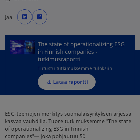
o
o
p
p
Jaa
e
e
n
n
s
s
o
i
i
n
n
p
a
a
n
n
The state of operationalizing ESG
e
e
e
w
w
in Finnish companies -
n
t
t
a
a
tutkimusraportti
s
b
b
i
Tutustu tutkimuksemme tuloksiin
n
a
Lataa raportti
n
e
w
t
ESG-teemojen merkitys suomalaisyrityksen arjessa
a
kasvaa vauhdilla. Tuore tutkimuksemme "The state
b
of operationalizing ESG in Finnish
companies"— joka pohjautuu 50