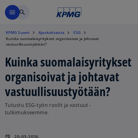
Skip to main content
menu
search
KPMG Suomi
Ajankohtaista
ESG
Kuinka suomalaisyritykset organisoivat ja johtavat
vastuullisuustyötään?
Kuinka suomalaisyritykset
organisoivat ja johtavat
vastuullisuustyötään?
Tutustu ESG-työn roolit ja vastuut -
tutkimukseemme.
20-03-2026
event