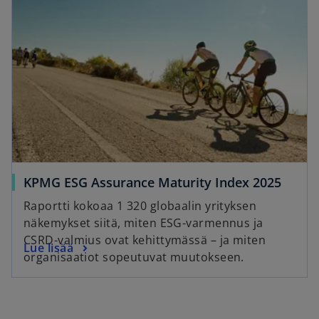
n
n
a
s
n
i
e
n
w
a
t
n
a
e
b
w
t
a
o
KPMG ESG Assurance Maturity Index 2025
b
p
Raportti kokoaa 1 320 globaalin yrityksen
e
näkemykset siitä, miten ESG-varmennus ja
n
CSRD-valmius ovat kehittymässä – ja miten
o
Lue lisää
s
organisaatiot sopeutuvat muutokseen.
p
i
e
n
n
a
s
n