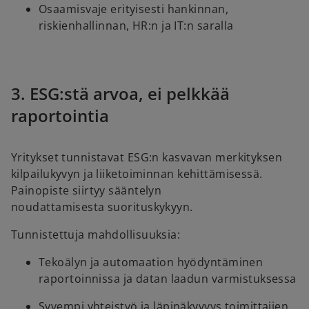
Osaamisvaje erityisesti hankinnan,
riskienhallinnan, HR:n ja IT:n saralla
3. ESG:stä arvoa, ei pelkkää
raportointia
Yritykset tunnistavat ESG:n kasvavan merkityksen
kilpailukyvyn ja liiketoiminnan kehittämisessä.
Painopiste siirtyy sääntelyn
noudattamisesta suorituskykyyn.
Tunnistettuja mahdollisuuksia:
Tekoälyn ja automaation hyödyntäminen
raportoinnissa ja datan laadun varmistuksessa
Syvempi yhteistyö ja läpinäkyvyys toimittajien