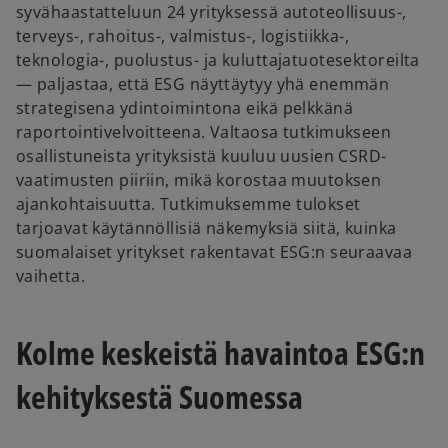
syvähaastatteluun 24 yrityksessä autoteollisuus-,
terveys-, rahoitus-, valmistus-, logistiikka-,
teknologia-, puolustus- ja kuluttajatuotesektoreilta
— paljastaa, että ESG näyttäytyy yhä enemmän
strategisena ydintoimintona eikä pelkkänä
raportointivelvoitteena. Valtaosa tutkimukseen
osallistuneista yrityksistä kuuluu uusien CSRD-
vaatimusten piiriin, mikä korostaa muutoksen
ajankohtaisuutta. Tutkimuksemme tulokset
tarjoavat käytännöllisiä näkemyksiä siitä, kuinka
suomalaiset yritykset rakentavat ESG:n seuraavaa
vaihetta.
Kolme keskeistä havaintoa ESG:n
kehityksestä Suomessa