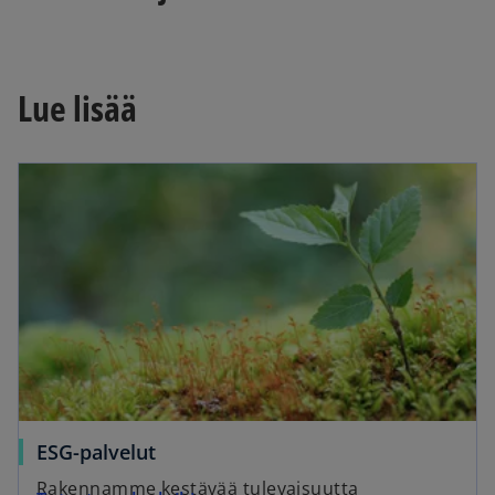
Lue lisää
opens in a new tab
o
ESG-palvelut
p
Rakennamme kestävää tulevaisuutta