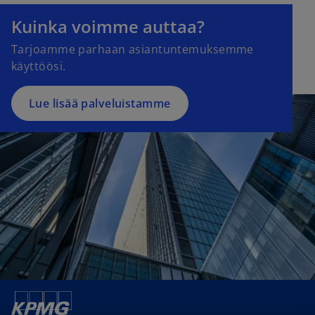
i
e
Kuinka voimme auttaa?
n
w
a
Tarjoamme parhaan asiantuntemuksemme
t
n
käyttöösi.
a
e
b
w
Lue lisää palveluistamme
t
a
b