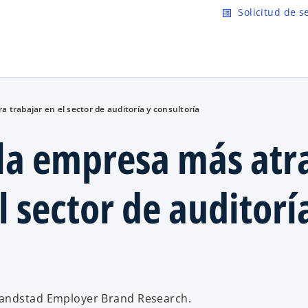
Saltar al contenido principal
Solicitud de s
list_alt
 trabajar en el sector de auditoría y consultoría
la empresa más atr
l sector de auditorí
Randstad Employer Brand Research.