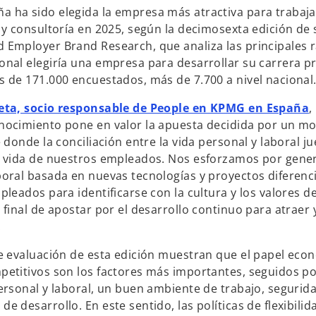
 ha sido elegida la empresa más atractiva para trabajar
a y consultoría en 2025, según la decimosexta edición de
 Employer Brand Research, que analiza las principales 
onal elegiría una empresa para desarrollar su carrera pr
s de 171.000 encuestados, más de 7.700 a nivel nacional
s
reta, socio responsable de People en KPMG en España
,
e
nocimiento pone en valor la apuesta decidida por un m
a
e donde la conciliación entre la vida personal y laboral 
b
a vida de nuestros empleados. Nos esforzamos por gene
r
boral basada en nuevas tecnologías y proyectos diferenc
e
pleados para identificarse con la cultura y los valores d
e
 final de apostar por el desarrollo continuo para atraer y 
n
.
u
de evaluación de esta edición muestran que el papel econ
n
petitivos son los factores más importantes, seguidos por
a
personal y laboral, un buen ambiente de trabajo, segurida
p
e desarrollo. En este sentido, las políticas de flexibilid
e