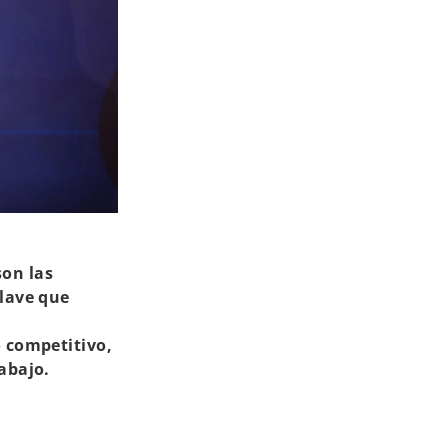
son las
clave que
o competitivo,
abajo.