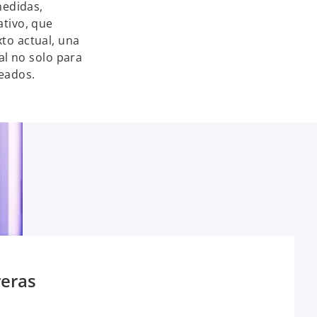
medidas,
ativo, que
to actual, una
al no solo para
leados.
reras