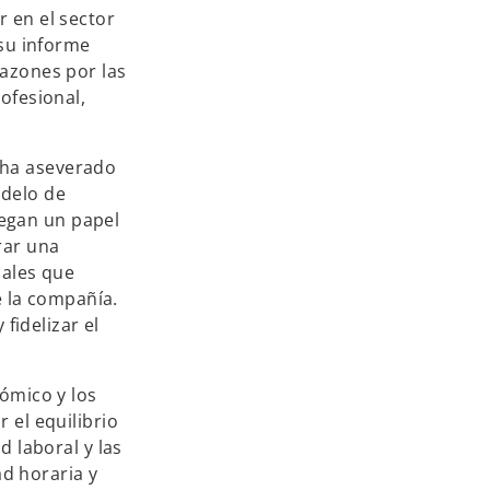
 en el sector
 su informe
razones por las
ofesional,
.
 ha aseverado
odelo de
juegan un papel
rar una
iales que
e la compañía.
fidelizar el
ómico y los
 el equilibrio
d laboral y las
ad horaria y