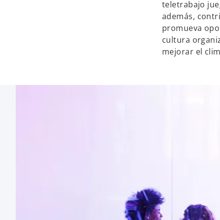
teletrabajo ju
además, contri
promueva oport
cultura organiz
mejorar el cli