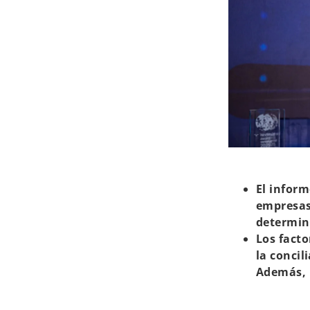
El infor
empresas 
determin
Los facto
la concil
Además, l