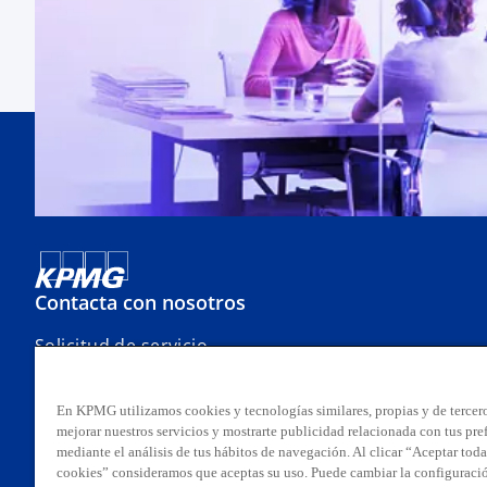
Contacta con nosotros
Solicitud de servicio
Oficinas
Contacto
En KPMG utilizamos cookies y tecnologías similares, propias y de tercero
Línea ética
mejorar nuestros servicios y mostrarte publicidad relacionada con tus pre
mediante el análisis de tus hábitos de navegación. Al clicar “Aceptar toda
cookies” consideramos que aceptas su uso. Puede cambiar la configuraci