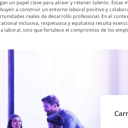
egan un papel clave para atraer y retener talento. Estas 
s
buyen a construir un entorno laboral positivo y colabor
t
unidades reales de desarrollo profesional. En el contex
a
acional inclusiva, respetuosa y equitativa resulta esenci
ñ
ma laboral, sino que fortalece el compromiso de los emp
a
n
u
e
v
a
Car