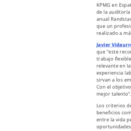
KPMG en España
de la auditorí
anual Randstad
que un profesi
realizado a má
Javier Vidaur
que “este reco
trabajo flexibl
relevante en l
experiencia la
sirvan a los em
Con el objetivo
mejor talento”
Los criterios 
beneficios com
entre la vida 
oportunidades d