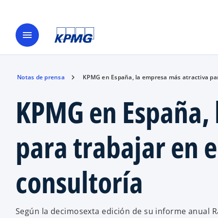
menu
Notas de prensa
KPMG en España, la empresa más atractiva para
KPMG en España, 
para trabajar en e
consultoría
Según la decimosexta edición de su informe anual 