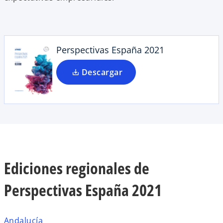
e
n
u
n
Perspectivas España 2021
a
p
Descargar
e
s
t
a
ñ
a
n
u
Ediciones regionales de
e
Perspectivas España 2021
v
a
Andalucía