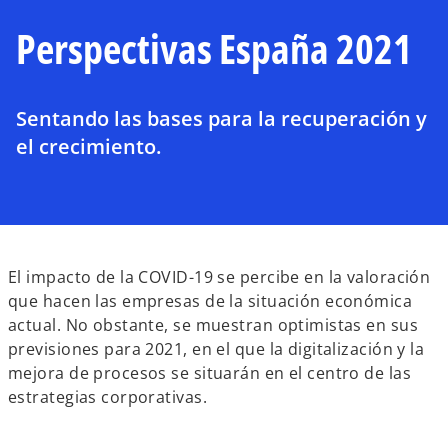
Perspectivas España 2021
Sentando las bases para la recuperación y
el crecimiento.
s
El impacto de la COVID-19 se percibe en la valoración
e
que hacen las empresas de la situación económica
a
actual. No obstante, se muestran optimistas en sus
b
previsiones para 2021, en el que la digitalización y la
r
mejora de procesos se situarán en el centro de las
e
estrategias corporativas.
e
n