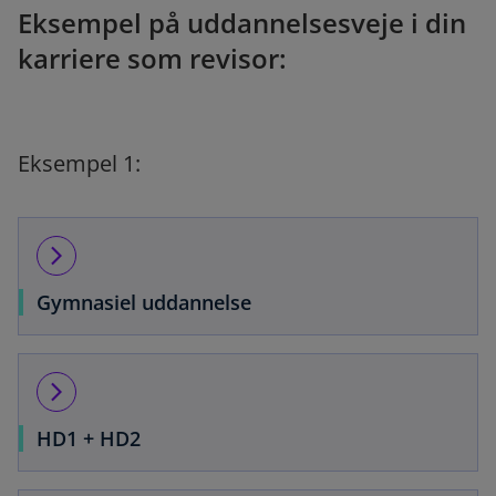
Eksempel på uddannelsesveje i din
karriere som revisor:
Eksempel 1:
arrow_forward_ios
Gymnasiel uddannelse
arrow_forward_ios
HD1 + HD2