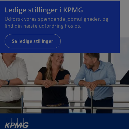
e
Ledige stillinger i KPMG
n
Udforsk vores spændende jobmuligheder, og
s
find din næste udfordring hos os.
i
n
a
Se ledige stillinger
n
e
w
t
a
b