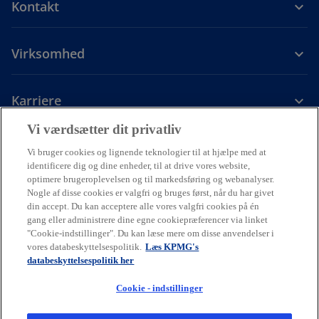
Kontakt
Virksomhed
Karriere
Vi værdsætter dit privatliv
o
o
o
o
p
p
p
p
Vi bruger cookies og lignende teknologier til at hjælpe med at
Juridiske forhold
Privacy
e
Tilgængelighed
e
e
Cookiepolitik
e
Hjælp
identificere dig og dine enheder, til at drive vores website,
o
Code of Conduct
Dataetik
n
n
n
n
optimere brugeroplevelsen og til markedsføring og webanalyser.
p
Nogle af disse cookies er valgfri og bruges først, når du har givet
s
s
s
s
e
© 2026 Ophavsret tilhører en eller flere af KPMG Internationals
din accept. Du kan acceptere alle vores valgfri cookies på én
n
i
i
i
i
enheder. KPMG Internationals enheder leverer ikke ydelser til
gang eller administrere dine egne cookiepræferencer via linket
s
kunder. Alle rettigheder forbeholdes.
n
n
n
n
"Cookie-indstillinger". Du kan læse mere om disse anvendelser i
i
KPMG henviser til den globale organisation eller til et eller flere af
vores databeskyttelsespolitik.
Læs KPMG's
a
a
a
a
n
medlemsfirmaerne i KPMG International Limited ("KPMG
databeskyttelsespolitik her
a
n
n
n
n
International"), som hver især er en selvstændig juridisk enhed.
n
KPMG International Limited er et privat engelsk selskab med
e
e
e
e
Cookie - indstillinger
e
begrænset hæftelse og leverer ikke ydelser til kunder.
w
w
w
w
w
Medlemsfirmaerne i KPMG’s netværk af uafhængige virksomheder er
t
t
t
t
t