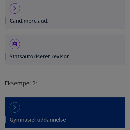
arrow_forward_ios
Cand.merc.aud.
assignment_ind
Statsautoriseret revisor
Eksempel 2:
arrow_forward_ios
Gymnasiel uddannelse