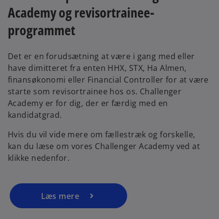
Academy og revisortrainee-
programmet
Det er en forudsætning at være i gang med eller
have dimitteret fra enten HHX, STX, Ha Almen,
finansøkonomi eller Financial Controller for at være
starte som revisortrainee hos os. Challenger
Academy er for dig, der er færdig med en
o
kandidatgrad.
p
Hvis du vil vide mere om fællestræk og forskelle,
e
kan du læse om vores Challenger Academy ved at
n
klikke nedenfor.
s
i
n
a
Læs mere
n
e