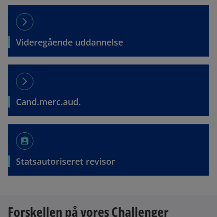
arrow_forward_ios
Videregående uddannelse
arrow_forward_ios
Cand.merc.aud.
assignment_ind
Statsautoriseret revisor
Forskellen på vores Challenger