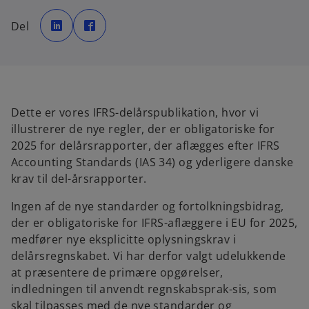
o
o
p
p
Del
e
e
n
n
s
s
i
i
n
n
a
a
n
n
e
e
w
w
t
t
Dette er vores IFRS-delårspublikation, hvor vi
a
a
b
b
illustrerer de nye regler, der er obligatoriske for
2025 for delårsrapporter, der aflægges efter IFRS
Accounting Standards (IAS 34) og yderligere danske
krav til del-årsrapporter.
Ingen af de nye standarder og fortolkningsbidrag,
der er obligatoriske for IFRS-aflæggere i EU for 2025,
medfører nye eksplicitte oplysningskrav i
delårsregnskabet. Vi har derfor valgt udelukkende
at præsentere de primære opgørelser,
indledningen til anvendt regnskabsprak-sis, som
skal tilpasses med de nye standarder og