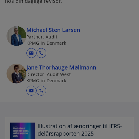
hos din daglige revisor.
Michael Sten Larsen
Partner, Audit
KPMG in Denmark
mail
call
Jane Thorhauge Møllmann
Director, Audit West
KPMG in Denmark
mail
call
o
p
e
Illustration af ændringer til IFRS-
n
delårsrapporten 2025
s