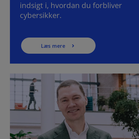
indsigt i, hvordan du forbliver
cybersikker.
Læs mere