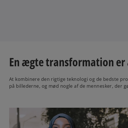
i
i
n
n
a
a
n
n
e
e
w
w
t
t
a
a
b
b
En ægte transformation er 
At kombinere den rigtige teknologi og de bedste proc
på billederne, og mød nogle af de mennesker, der gø