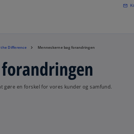
Skip to main content
K
mail_outline
o
p
e
n
s
i
the Difference
Menneskerne bag forandringen
n
a
forandringen
n
e
w
t gøre en forskel for vores kunder og samfund.
t
a
b