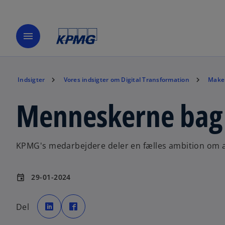
menu
Indsigter
Vores indsigter om Digital Transformation
Make 
Menneskerne bag 
KPMG's medarbejdere deler en fælles ambition om a
29-01-2024
event
o
o
p
p
Del
e
e
n
n
s
s