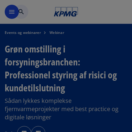
Skip to main content
menu
search
Events og webinarer
Webinar
Grøn omstilling i
forsyningsbranchen:
Professionel styring af risici og
kundetilslutning
Sådan lykkes komplekse
fjernvarmeprojekter med best practice og
digitale løsninger
o
o
p
p