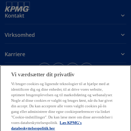
Kontakt
Virksomhed
Karriere
o
o
o
o
p
p
p
p
Vi værdsætter dit privatliv
Juridiske forhold
Privacy
e
Tilgængelighed
e
e
Cookiepolitik
e
Hjælp
Vi bruger cookies og lignende teknologier til at hjælpe med at
o
Code of Conduct
Dataetik
n
n
n
n
p
identificere dig og dine enheder, til at drive vores website,
s
s
s
s
e
optimere brugeroplevelsen og til markedsføring og webanalyser.
© 2026 Ophavsret tilhører en eller flere af KPMG Internationals
n
i
i
i
i
Nogle af disse cookies er valgfri og bruges først, når du har givet
enheder. KPMG Internationals enheder leverer ikke ydelser til
s
din accept. Du kan acceptere alle vores valgfri cookies på én
kunder. Alle rettigheder forbeholdes.
n
n
n
n
i
gang eller administrere dine egne cookiepræferencer via linket
KPMG henviser til den globale organisation eller til et eller flere af
a
a
a
a
n
"Cookie-indstillinger". Du kan læse mere om disse anvendelser i
medlemsfirmaerne i KPMG International Limited ("KPMG
a
n
n
n
n
vores databeskyttelsespolitik.
Læs KPMG's
International"), som hver især er en selvstændig juridisk enhed.
n
KPMG International Limited er et privat engelsk selskab med
e
e
e
e
databeskyttelsespolitik her