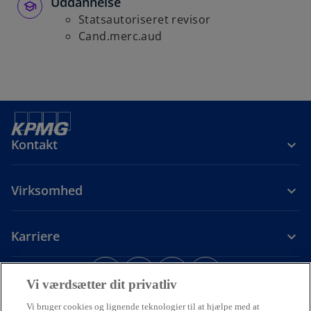
Uddannelse
Statsautoriseret revisor
Cand.merc.aud
Kontakt
Virksomhed
Karriere
o
o
o
o
p
p
p
p
Vi værdsætter dit privatliv
Juridiske forhold
Privacy
e
Tilgængelighed
e
e
Cookiepolitik
e
Hjælp
Vi bruger cookies og lignende teknologier til at hjælpe med at
o
Code of Conduct
Dataetik