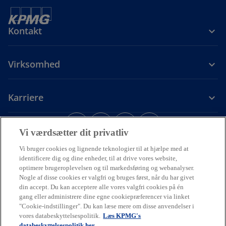
Kontakt
Virksomhed
Karriere
o
o
o
o
p
p
p
p
Vi værdsætter dit privatliv
Juridiske forhold
Privacy
e
Tilgængelighed
e
e
Cookiepolitik
e
Hjælp
Vi bruger cookies og lignende teknologier til at hjælpe med at
o
Code of Conduct
Dataetik
n
n
n
n
identificere dig og dine enheder, til at drive vores website,
p
s
s
s
s
e
optimere brugeroplevelsen og til markedsføring og webanalyser.
© 2026 Ophavsret tilhører en eller flere af KPMG Internationals
n
i
i
i
i
Nogle af disse cookies er valgfri og bruges først, når du har givet
enheder. KPMG Internationals enheder leverer ikke ydelser til
s
din accept. Du kan acceptere alle vores valgfri cookies på én
kunder. Alle rettigheder forbeholdes.
n
n
n
n
i
gang eller administrere dine egne cookiepræferencer via linket
KPMG henviser til den globale organisation eller til et eller flere af
a
a
a
a
n
"Cookie-indstillinger". Du kan læse mere om disse anvendelser i
medlemsfirmaerne i KPMG International Limited ("KPMG
a
n
n
n
n
vores databeskyttelsespolitik.
Læs KPMG's
International"), som hver især er en selvstændig juridisk enhed.
n
databeskyttelsespolitik her
KPMG International Limited er et privat engelsk selskab med