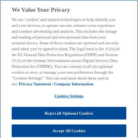
Skip to main content
We Value Your Privacy
menu
search
We use ‘cookies’ and related technologies to help identify you
and your devices, to operate our site, enhance your experience
Mit künstlicher Intelligenz
and conduct advertising and analysis. This includes the storage
and reading of personal and non-personal data from your
terminal device. Some of these cookies are optional and are only
Finanzkriminalität
used when you’ve agreed to them. The legal basis is Art. 6 (1a) of
the EU General Data Protection Regulation (GDPR) and Section
bekämpfen
25 (1) of the German Telecommunications Digital Services Data
Protection Act (TDDDG). You can consent to all our optional
cookies at once, or manage your own preferences through the
“Cookies Settings”. You can read more about these uses in
Mit einem AI-Layer können Finanzinstitute KI-
our
Privacy Statement / Company Information.
Technologien zur Bekämpfung von
Finanzkriminalität nahtlos in bestehende
Cookies Settings
Monitoring-Methoden integrieren.
Reject all Optional Cookies
KPMG
Insights
Corporate Governance & Compliance
Cyber Security & Tech Regulation
Accept All Cookies
Mit künstlicher Intelligenz Finanzkriminalität bekämpfen