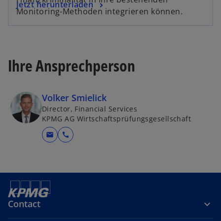
o
Jetzt herunterladen
i
Monitoring-Methoden integrieren können.
p
n
e
a
n
n
s
e
Ihre Ansprechperson
i
w
n
t
a
a
Volker Smielick
n
b
Director, Financial Services
e
KPMG AG Wirtschaftsprüfungsgesellschaft
w
t
mail
call
a
b
Contact