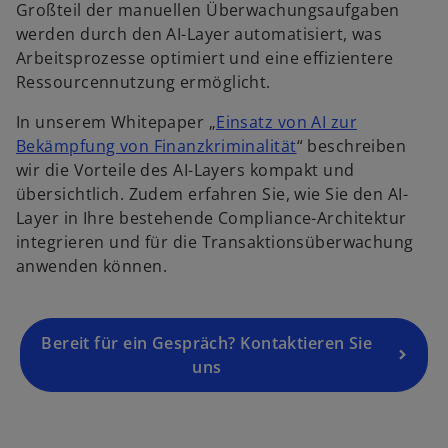
Großteil der manuellen Überwachungsaufgaben
werden durch den AI-Layer automatisiert, was
Arbeitsprozesse optimiert und eine effizientere
Ressourcennutzung ermöglicht.
In unserem Whitepaper „
Einsatz von AI zur
o
Bekämpfung von Finanzkriminalität
“ beschreiben
p
wir die Vorteile des AI-Layers kompakt und
o
e
übersichtlich. Zudem erfahren Sie, wie Sie den AI-
p
n
Layer in Ihre bestehende Compliance-Architektur
e
s
integrieren und für die Transaktionsüberwachung
n
i
anwenden können.
s
n
i
a
n
n
a
Bereit für ein Gespräch? Kontaktieren Sie
e
n
uns
w
e
t
w
a
t