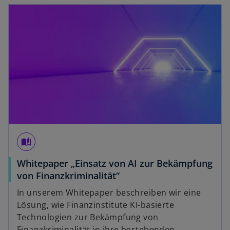
opens in a new tab
b
a
b
auto_stories
Whitepaper „Einsatz von AI zur Bekämpfung
o
von Finanzkriminalität“
p
In unserem Whitepaper beschreiben wir eine
e
Lösung, wie Finanzinstitute KI-basierte
n
Technologien zur Bekämpfung von
s
Finanzkriminalität in ihre bestehenden