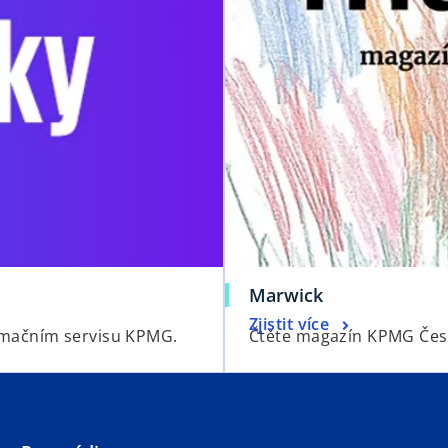
Marwick
Zjistit více
formačním servisu KPMG.
Čtěte magazín KPMG Česká