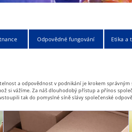
tnance
Odpovědné fungování
Etika a
elnost a odpovědnost v podnikání je krokem správným
jehož si vážíme. Za náš dlouhodobý přístup a přínos spol
a vstoupili tak do pomyslné síně slávy společenské odpov