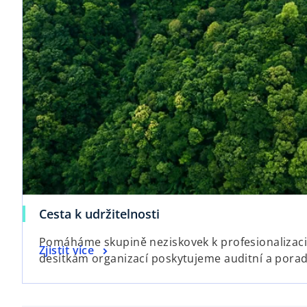
Cesta k udržitelnosti
Pomáháme skupině neziskovek k profesionalizaci 
Zjistit více
desítkám organizací poskytujeme auditní a porad