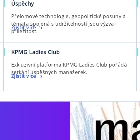
Úspěchy
Přelomové technologie, geopolitické posuny a
témata spojená s udržitelností jsou výzva i
Zjistit více
příležitost.
KPMG Ladies Club
Exkluzivní platforma KPMG Ladies Club pořádá
setkání úspěšných manažerek.
Zjistit více