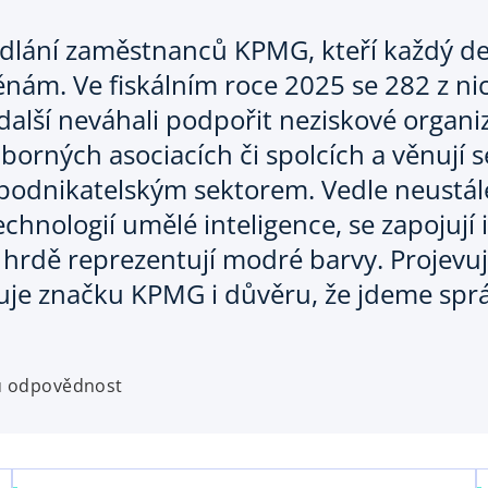
hodlání zaměstnanců KPMG, kteří každý d
měnám. Ve fiskálním roce 2025 se 282 z n
 další neváhali podpořit neziskové organi
borných asociacích či spolcích a věnují se
podnikatelským sektorem. Vedle neustálé
chnologií umělé inteligence, se zapojují i
hrdě reprezentují modré barvy. Projevují
siluje značku KPMG i důvěru, že jdeme s
u odpovědnost