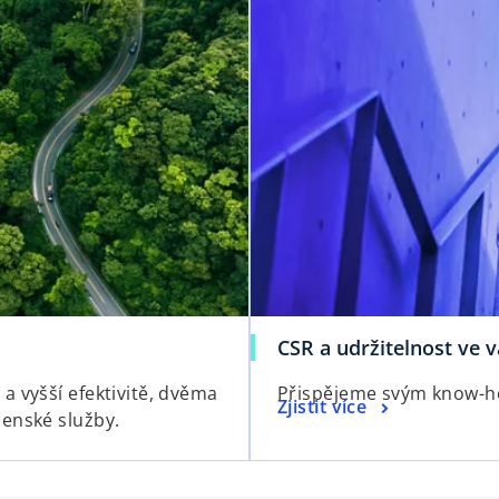
CSR a udržitelnost ve v
a vyšší efektivitě, dvěma
Přispějeme svým know-ho
Zjistit více
enské služby.