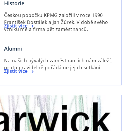
Historie
Českou pobočku KPMG založili v roce 1990
František Dostálek a Jan Žůrek. V době svého
Zjistit více
vzniku měla firma pět zaměstnanců.
Alumni
Na našich bývalých zaměstnancích nám záleží,
proto pravidelně pořádáme jejich setkání.
Zjistit více