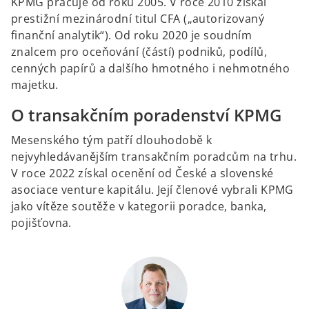
KPMG pracuje od roku 2005. V roce 2010 získal
prestižní mezinárodní titul CFA („autorizovaný
finanční analytik“). Od roku 2020 je soudním
znalcem pro oceňování (částí) podniků, podílů,
cenných papírů a dalšího hmotného i nehmotného
majetku.
O transakčním poradenství KPMG
Mesenského tým patří dlouhodobě k
nejvyhledávanějším transakčním poradcům na trhu.
V roce 2022 získal ocenění od České a slovenské
asociace venture kapitálu. Její členové vybrali KPMG
jako vítěze soutěže v kategorii poradce, banka,
pojišťovna.