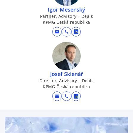
Igor Mesenský
Partner, Advisory – Deals
KPMG Česká republika
mail
call
o
p
e
n
s
i
Josef Sklenář
n
Director, Advisory – Deals
a
KPMG Česká republika
n
mail
call
e
o
w
p
t
e
opens in a new tab
a
n
b
s