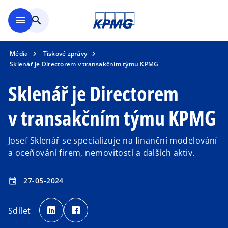
Přejít na hlavní obsah
menu
search
Média
Tiskové zprávy
Sklenář je Directorem v transakčním týmu KPMG
Sklenář je Directorem
v transakčním týmu KPMG
Josef Sklenář se specializuje na finanční modelování
a oceňování firem, nemovitostí a dalších aktiv.
27-05-2024
event
o
o
p
p
Sdílet
e
e
n
n
s
s