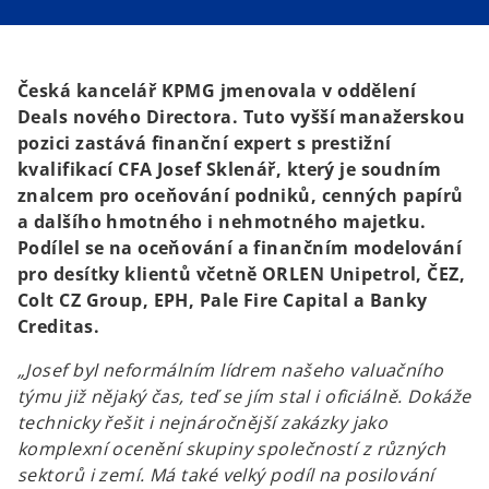
i
i
n
n
a
a
n
n
e
e
w
w
t
t
Česká kancelář KPMG jmenovala v oddělení
a
a
b
b
Deals nového Directora. Tuto vyšší manažerskou
pozici zastává finanční expert s prestižní
kvalifikací CFA Josef Sklenář, který je soudním
znalcem pro oceňování podniků, cenných papírů
a dalšího hmotného i nehmotného majetku.
Podílel se na oceňování a finančním modelování
pro desítky klientů včetně ORLEN Unipetrol, ČEZ,
Colt CZ Group, EPH, Pale Fire Capital a Banky
Creditas.
„Josef byl neformálním lídrem našeho valuačního
týmu již nějaký čas, teď se jím stal i oficiálně. Dokáže
technicky řešit i nejnáročnější zakázky jako
komplexní ocenění skupiny společností z různých
sektorů i zemí. Má také velký podíl na posilování