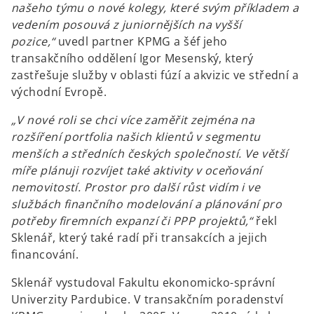
našeho týmu o nové kolegy, které svým příkladem a
vedením posouvá z juniornějších na vyšší
pozice,“
uvedl partner KPMG a šéf jeho
transakčního oddělení Igor Mesenský, který
zastřešuje služby v oblasti fúzí a akvizic ve střední a
východní Evropě.
„V nové roli se chci více zaměřit zejména na
rozšíření portfolia našich klientů v segmentu
menších a středních českých společností. Ve větší
míře plánuji rozvíjet také aktivity v oceňování
nemovitostí. Prostor pro další růst vidím i ve
službách finančního modelování a plánování pro
potřeby firemních expanzí či PPP projektů,“
řekl
Sklenář, který také radí při transakcích a jejich
financování.
Sklenář vystudoval Fakultu ekonomicko-správní
Univerzity Pardubice. V transakčním poradenství