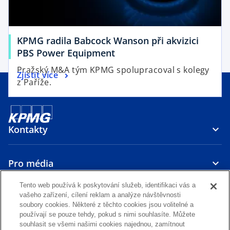
w
b
t
a
KPMG radila Babcock Wanson při akvizici
b
PBS Power Equipment
Pražský M&A tým KPMG spolupracoval s kolegy
Zjistit více
z Paříže.
Kontakty
Pro média
Tento web používá k poskytování služeb, identifikaci vás a
O nás
vašeho zařízení, cílení reklam a analýze návštěvnosti
soubory cookies. Některé z těchto cookies jsou volitelné a
používají se pouze tehdy, pokud s nimi souhlasíte. Můžete
o
o
o
o
souhlasit se všemi našimi cookies najednou, zamítnout