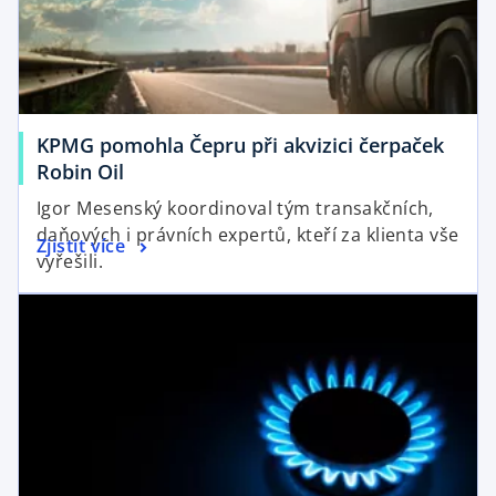
n
w
e
t
w
a
t
b
a
KPMG pomohla Čepru při akvizici čerpaček
b
o
Robin Oil
p
Igor Mesenský koordinoval tým transakčních,
e
daňových i právních expertů, kteří za klienta vše
o
Zjistit více
n
vyřešili.
p
s
e
i
n
n
s
a
i
n
n
e
a
w
n
t
e
a