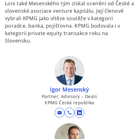
Loni také Mesenského tým získal ocenění od České a
slovenské asociace venture kapitálu. Její členové
vybrali KPMG jako vítěze soutěže v kategorii
poradce, banka, pojišťovna. KPMG bodovala i v
kategorii private equity transakce roku na
Slovensku.
Igor Mesenský
Partner, Advisory – Deals
KPMG Česká republika
mail
call
o
p
e
n