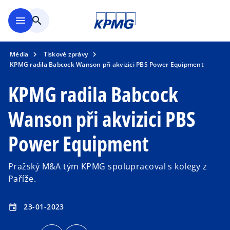
Přejít na hlavní obsah
menu
search
Média
Tiskové zprávy
KPMG radila Babcock Wanson při akvizici PBS Power Equipment
KPMG radila Babcock
Wanson při akvizici PBS
Power Equipment
Pražský M&A tým KPMG spolupracoval s kolegy z
Paříže.
23-01-2023
event
o
o