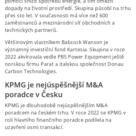
pomoci snížit spotřebu energie, a tím omezit
dopady na životní prostředí. Skupina působí na trhu
přes sto let. V současnosti má více než 600
zaměstnanců a mezinárodní síť obchodních a
technických partnerů.
Většinovým vlastníkem Babcock Wanson je
významný investiční fond Kartesia. Skupina v roce
2022 akvírovala vedle PBS Power Equipment ještě
norskou firmu Parat a italskou společnost Donau
Carbon Technologies.
KPMG je nejúspěšnější M&A
poradce v Česku
KPMG je dlouhodobě nejúspěšnějším M&A
poradcem na českém trhu. V roce 2022 se KPMG v
roli hlavního finančního poradce podílela na
uzavření osmi transakcí.