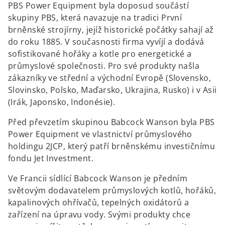
PBS Power Equipment byla doposud součástí
skupiny PBS, která navazuje na tradici První
brněnské strojírny, jejíž historické počátky sahají až
do roku 1885. V současnosti firma vyvíjí a dodává
sofistikované hořáky a kotle pro energetické a
průmyslové společnosti. Pro své produkty našla
zákazníky ve střední a východní Evropě (Slovensko,
Slovinsko, Polsko, Maďarsko, Ukrajina, Rusko) i v Asii
(Irák, Japonsko, Indonésie).
Před převzetím skupinou Babcock Wanson byla PBS
Power Equipment ve vlastnictví průmyslového
holdingu 2JCP, který patří brněnskému investičnímu
fondu Jet Investment.
Ve Francii sídlící Babcock Wanson je předním
světovým dodavatelem průmyslových kotlů, hořáků,
kapalinových ohřívačů, tepelných oxidátorů a
zařízení na úpravu vody. Svými produkty chce