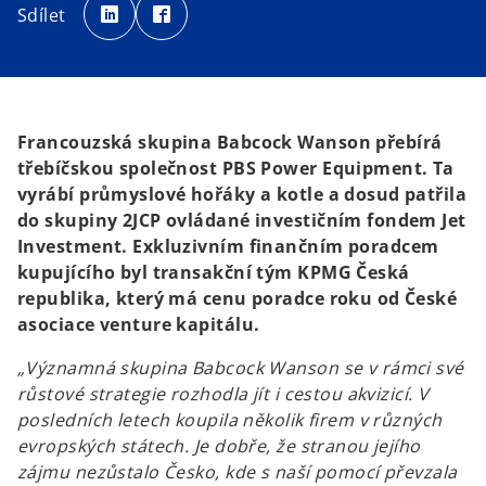
p
p
Sdílet
e
e
n
n
s
s
i
i
n
n
a
a
n
n
e
e
w
w
t
t
Francouzská skupina Babcock Wanson přebírá
a
a
b
b
třebíčskou společnost PBS Power Equipment. Ta
vyrábí průmyslové hořáky a kotle a dosud patřila
do skupiny 2JCP ovládané investičním fondem Jet
Investment. Exkluzivním finančním poradcem
kupujícího byl transakční tým KPMG Česká
republika, který má cenu poradce roku od České
asociace venture kapitálu.
„Významná skupina Babcock Wanson se v rámci své
růstové strategie rozhodla jít i cestou akvizicí. V
posledních letech koupila několik firem v různých
evropských státech. Je dobře, že stranou jejího
zájmu nezůstalo Česko, kde s naší pomocí převzala