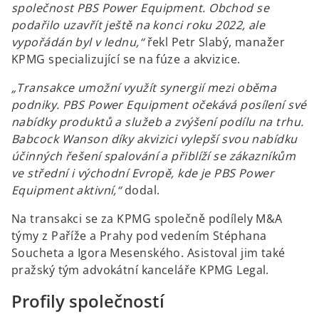
společnost PBS Power Equipment. Obchod se
podařilo uzavřít ještě na konci roku 2022, ale
vypořádán byl v lednu,“
řekl Petr Slabý, manažer
KPMG specializující se na fúze a akvizice.
„Transakce umožní využít synergií mezi oběma
podniky. PBS Power Equipment očekává posílení své
nabídky produktů a služeb a zvýšení podílu na trhu.
Babcock Wanson díky akvizici vylepší svou nabídku
účinných řešení spalování a přiblíží se zákazníkům
ve střední i východní Evropě, kde je PBS Power
Equipment aktivní,“
dodal.
Na transakci se za KPMG společně podílely M&A
týmy z Paříže a Prahy pod vedením Stéphana
Soucheta a Igora Mesenského. Asistoval jim také
pražský tým advokátní kanceláře KPMG Legal.
Profily společností