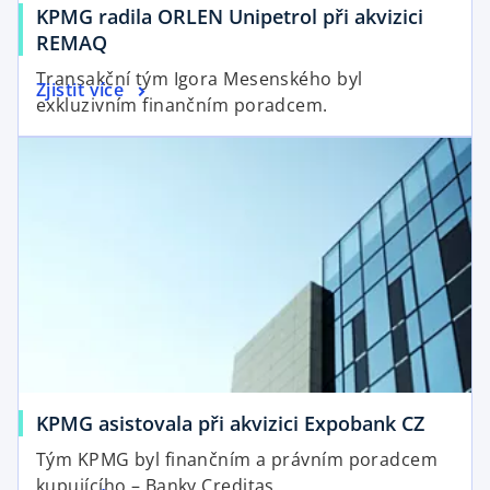
b
KPMG radila ORLEN Unipetrol při akvizici
o
REMAQ
p
Transakční tým Igora Mesenského byl
o
Zjistit více
e
exkluzivním finančním poradcem.
p
n
opens in a new tab
e
s
n
i
s
n
i
a
n
n
a
e
n
w
e
t
w
a
t
b
a
o
KPMG asistovala při akvizici Expobank CZ
b
p
Tým KPMG byl finančním a právním poradcem
e
kupujícího – Banky Creditas.