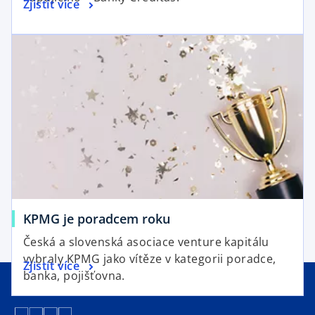
o
Zjistit více
n
p
s
e
i
n
n
s
a
i
n
n
e
a
w
n
t
e
a
w
b
t
a
KPMG je poradcem roku
b
Česká a slovenská asociace venture kapitálu
vybraly KPMG jako vítěze v kategorii poradce,
Zjistit více
banka, pojišťovna.