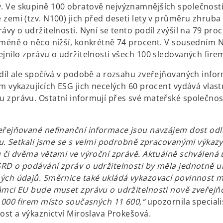
 Ve skupině 100 obratově nejvýznamnějších společností
 zemi (tzv. N100) jich před deseti lety v průměru zhruba
ávy o udržitelnosti. Nyní se tento podíl zvýšil na 79 proc
cméně o něco nižší, konkrétně 74 procent. V sousedním
ejnilo zprávu o udržitelnosti všech 100 sledovaných fire
zdíl ale spočívá v podobě a rozsahu zveřejňovaných infor
m vykazujících ESG jich necelých 60 procent vydává vlast
 zprávu. Ostatní informují přes své mateřské společnost
eřejňované nefinanční informace jsou navzájem dost odl
lu. Setkali jsme se s velmi podrobně zpracovanými výkazy,
u či dvěma větami ve výroční zprávě. Aktuálně schválená 
RD o podávání zpráv o udržitelnosti by měla jednotně u
ých údajů. Směrnice také ukládá vykazovací povinnost 
ámci EU bude muset zprávu o udržitelnosti nově zveřejň
9 000 firem místo současných 11 600,“
upozornila special
ost a výkaznictví Miroslava Prokešová.