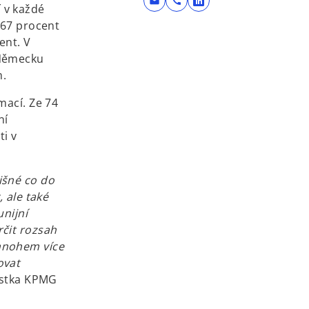
mail
call
o
 v každé
p
 67 procent
e
ent. V
n
 Německu
s
m.
i
mací. Ze 74
n
ní
a
i v
n
e
w
išné co do
t
 ale také
a
unijní
b
rčit rozsah
mnohem více
ovat
istka KPMG