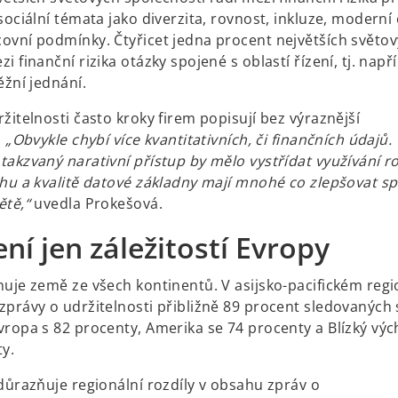
sociální témata jako diverzita, rovnost, inkluze, moderní 
ovní podmínky. Čtyřicet jedna procent největších světov
i finanční rizika otázky spojené s oblastí řízení, tj. např
ěžní jednání.
žitelnosti často kroky firem popisují bez výraznější
.
„Obvykle chybí více kvantitativních, či finančních údajů.
takzvaný narativní přístup by mělo vystřídat využívání r
ahu a kvalitě datové základny mají mnohé co zlepšovat sp
ětě,“
uvedla Prokešová.
ní jen záležitostí Evropy
nuje země ze všech kontinentů. V asijsko-pacifickém reg
zprávy o udržitelnosti přibližně 89 procent sledovaných 
vropa s 82 procenty, Amerika se 74 procenty a Blízký výc
ty.
zdůrazňuje regionální rozdíly v obsahu zpráv o