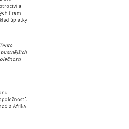
otroctví a
ých firem
íklad úplatky
 Tento
obustnějších
olečnosti
ionu
společností.
hod a Afrika