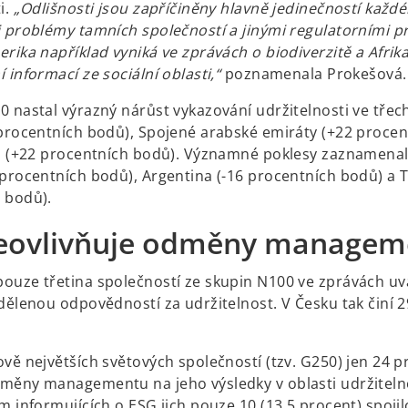
i.
„Odlišnosti jsou zapříčiněny hlavně jedinečností každ
i problémy tamních společností a jinými regulatorními pr
rika například vyniká ve zprávách o biodiverzitě a Afrik
 informací ze sociální oblasti,“
poznamenala Prokešová.
 nastal výrazný nárůst vykazování udržitelnosti ve třech
 procentních bodů), Spojené arabské emiráty (+22 proce
ea (+22 procentních bodů). Významné poklesy zaznamena
 procentních bodů), Argentina (-16 procentních bodů) a 
 bodů).
eovlivňuje odměny managem
ouze třetina společností ze skupin N100 ve zprávách uv
dělenou odpovědností za udržitelnost. V Česku tak činí 2
.
vě největších světových společností (tzv. G250) jen 24 p
měny managementu na jeho výsledky v oblasti udržitelno
em informujících o ESG jich pouze 10 (13,5 procent) spoj