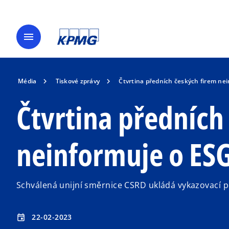
menu
Média
Tiskové zprávy
Čtvrtina předních českých firem ne
Čtvrtina předních
neinformuje o ES
Schválená unijní směrnice CSRD ukládá vykazovací
22-02-2023
event