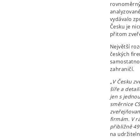
rovnoměrný.
analyzované
vydávalo zpr
Česku je ni
přitom zveř
Největší ro
českých fire
samostatnou
zahraničí.
„V Česku zv
šíře a detai
jen s jedno
směrnice CS
zveřejňovan
firmám. V r
přibližně 4
na udržiteln