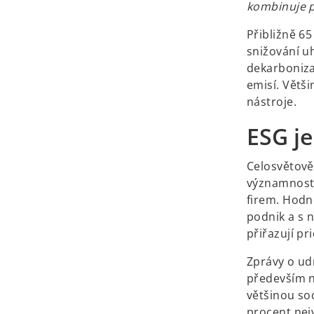
kombinuje p
Přibližně 65
snižování uh
dekarboniza
emisí. Větši
nástroje.
ESG je
Celosvětově 
významnosti 
firem. Hodno
podnik a s 
přiřazují pri
Zprávy o udr
především n
většinou soc
procent nejv