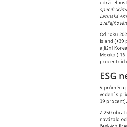
udržitelnost
specifickým
Latinská Ame
zveřejňování
Od roku 2020
Island (+39
a Jižní Kor
Mexiko (-16
procentních
ESG n
V průměru p
vedení s při
39 procent)
Z 250 obrato
navázalo od
českých fir