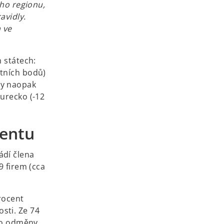
ého regionu,
avidly.
a ve
 státech:
ntních bodů)
ly naopak
Turecko (-12
entu
ádí člena
9 firem (cca
rocent
sti. Ze 74
ilo odměny