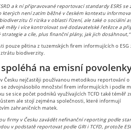
SRD a k ní připravované reportovací standardy ESRS se z
o kterých není zatím běžné v českém kontextu informovat
iodiverzitu či rizika v oblasti řízení, ale také o sociální a
vě měly i více kontrolovat své dodavatelské řetězce a př
trategie a cíle, plus finanční plány, jak jich dosáhnout,“
ti pouze pětina z tuzemských firem informujících o ESG
 ztrátu biodiverzity.
 spoléhá na emisní povolenk
 v Česku nejčastěji používanou metodikou reportování o
 se zdvojnásobilo množství firem informujících i podle 
ku se sice počet podniků využívajících TCFD také téměř z
ůstem ale stojí zejména společnosti, které informují
tvím zahraničních matek.
u firmy v Česku zavádět nefinanční reporting podle st
udou v podstatě reportovat podle GRI i TCFD, protože ES