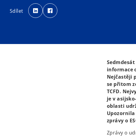
o
o
p
p
Sdílet
e
e
n
n
s
s
i
i
n
n
a
a
n
n
e
e
w
w
t
t
a
a
b
b
Sedmdesát č
informace o
Nejčastěji
se přitom z
TCFD. Nejvy
je v asijsk
oblasti ud
Upozornila
zprávy o ES
Zprávy o udr