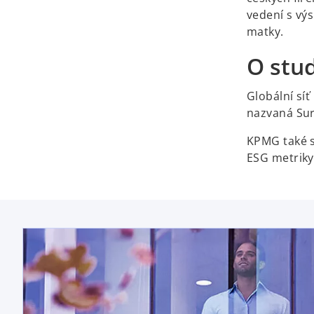
vedení s výs
matky.
O stud
Globální síť
nazvaná Surv
KPMG také s
ESG metriky