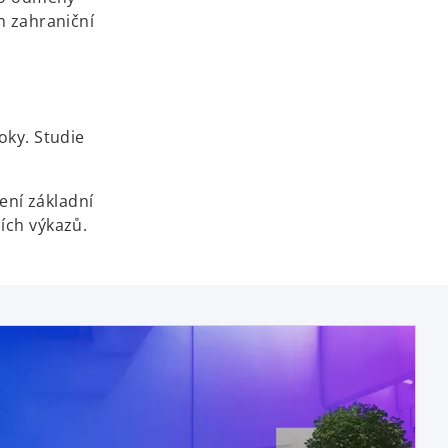
m zahraniční
oky. Studie
ní základní
ních výkazů.