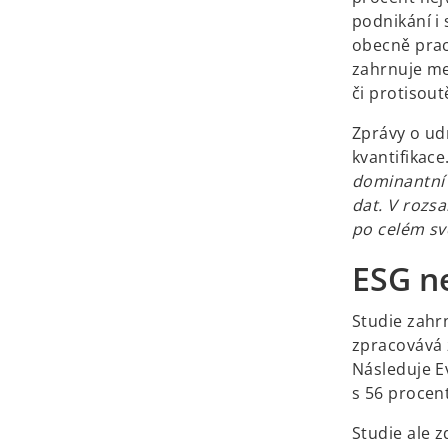
podnikání i 
obecně prac
zahrnuje mez
či protisout
Zprávy o udr
kvantifikace
dominantní 
dat. V rozs
po celém sv
ESG ne
Studie zahr
zpracovává 
Následuje E
s 56 procen
Studie ale 