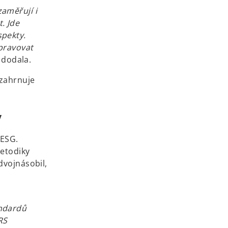
aměřují i
. Jde
spekty.
ipravovat
dodala.
 zahrnuje
y
 ESG.
metodiky
dvojnásobil,
andardů
RS