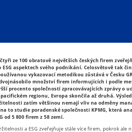
tyři ze 100 obratově největších českých firem zveřej
 ESG aspektech svého podnikání. Celosvětově tak činí
 používanou vykazovací metodikou zůstává v Česku GR
dvojnásobilo množství firem informujících i podle me
šší procento společností zpracovávajících zprávy o ud
o-pacifickém regionu, Evropa skončila až druhá. Výsled
ržitelnosti zatím většinou nemají vliv na odměny ma
 na to studie poradenské společnosti KPMG, která an
G od 5 800 firem z 58 zemí.
žitelnosti a ESG zveřejňuje stále více firem, pokrok ale n