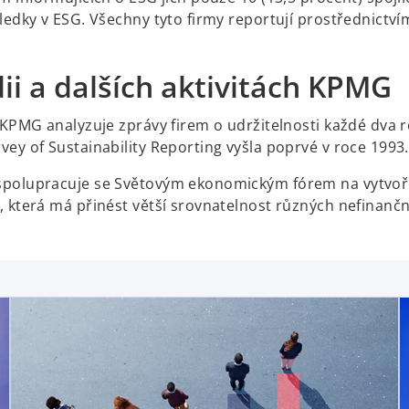
ledky v ESG. Všechny tyto firmy reportují prostřednictví
ii a dalších aktivitách KPMG
 KPMG analyzuje zprávy firem o udržitelnosti každé dva r
ey of Sustainability Reporting vyšla poprvé v roce 1993.
polupracuje se Světovým ekonomickým fórem na vytvoře
, která má přinést větší srovnatelnost různých nefinanč
opens in a new tab
opens in a new tab