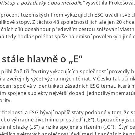
řístup a požadavky obou metodik,“
vysvětlila Prokešová
 procent tuzemských firem vykazujících ESG uvádí i své c
líkové stopy. Z těchto 48 společností jich ale jen 20 chce
čních cílů dosáhnout především cestou snižování vlastn
na tedy hodlá spoléhat spíše na emisní povolenky a jiné 
 stále hlavně o „E“
přibližně tři čtvrtiny vykazujících společností provedly
a zveřejnily výčet významných témat. V Česku tak učinila
cení spočívá v identifikaci zásadních ESG témat, která m
ním spojené subjekty největší dopad. Jednotlivým témat
ority.
žitelnosti a ESG bývají napříč státy podobné v tom, že s
ebo výhradně životnímu prostředí („E“). Upozaděny jso
iální otázky („S“) a rizika spojená s řízením („G“). Čtyřicet
ětších světových společností řadí mezi finanční rizika p