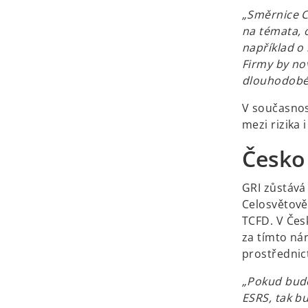
„Směrnice C
na témata, 
například o b
Firmy by no
dlouhodobé s
V současnos
mezi rizika i
Česko
GRI zůstává
Celosvětově
TCFD. V Čes
za tímto nár
prostřednic
„Pokud budo
ESRS, tak b