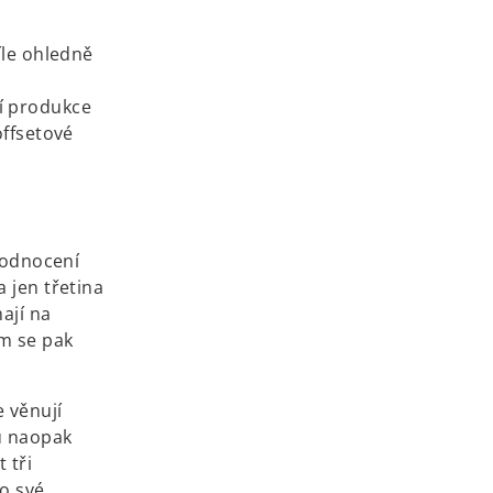
.
íle ohledně
í produkce
offsetové
 hodnocení
 jen třetina
ají na
ům se pak
e věnují
u naopak
 tři
ro své