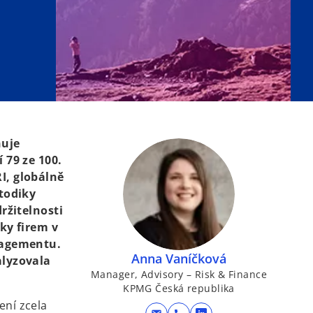
ňuje
 79 ze 100.
I, globálně
todiky
ržitelnosti
ky firem v
nagementu.
Anna Vaníčková
alyzovala
Manager, Advisory – Risk & Finance
KPMG Česká republika
ení zcela