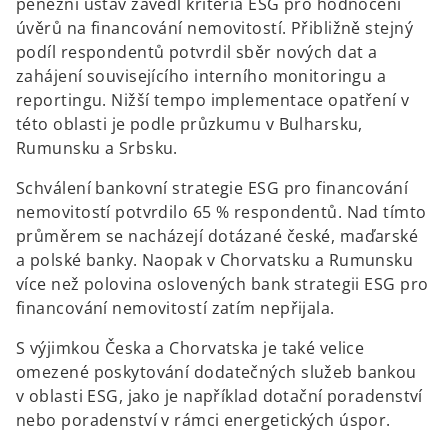
peněžní ústav zavedl kritéria ESG pro hodnocení
úvěrů na financování nemovitostí. Přibližně stejný
podíl respondentů potvrdil sběr nových dat a
zahájení souvisejícího interního monitoringu a
reportingu. Nižší tempo implementace opatření v
této oblasti je podle průzkumu v Bulharsku,
Rumunsku a Srbsku.
Schválení bankovní strategie ESG pro financování
nemovitostí potvrdilo 65 % respondentů. Nad tímto
průměrem se nacházejí dotázané české, maďarské
a polské banky. Naopak v Chorvatsku a Rumunsku
více než polovina oslovených bank strategii ESG pro
financování nemovitostí zatím nepřijala.
S výjimkou Česka a Chorvatska je také velice
omezené poskytování dodatečných služeb bankou
v oblasti ESG, jako je například dotační poradenství
nebo poradenství v rámci energetických úspor.