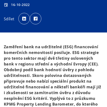
16-10-2022
event
o
o
p
p
Sdílet
e
e
n
n
s
s
i
i
n
n
a
a
n
n
e
e
w
w
t
t
Zaměření bank na udržitelné (ESG) financování
a
a
b
b
komerčních nemovitostí posiluje. ESG strategie
pro tento sektor mají dvě třetiny oslovených
bank v regionu střední a východní Evropy (CEE).
Obdobný podíl bank hodnotí úvěry z pohledu
udržitelnosti. Skoro polovina dotazovaných
připravuje nebo nabízí speciální produkt na
udržitelné financování a někteří bankéři mají již
i zkušenosti se zamítnutím úvěru z důvodu
nesplnění ESG kritérií. Vyplývá to z průzkumu
KPMG Property Lending Barometer, do kterého