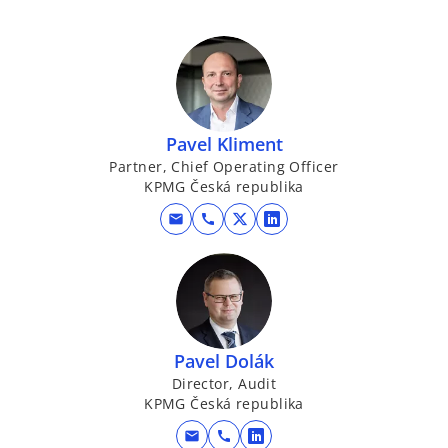
Pavel Kliment
Partner, Chief Operating Officer
KPMG Česká republika
mail
call
o
o
p
p
e
e
n
n
s
s
i
i
Pavel Dolák
n
n
Director, Audit
a
a
KPMG Česká republika
n
n
mail
call
e
e
o