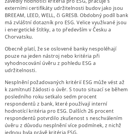
zavedly hodnotící kritéria pro ESG, pracuje s
externími certifikáty udržitelnosti budov jako jsou
BREEAM, LEED, WELL, či GRESB. Obdobný podíl bank
má zvláštní dotazník pro ESG. Velice využívané jsou
i energetické štítky, a to především v Česku a
Chorvatsku.
Obecně platí, že se oslovené banky nespoléhají
pouze na jeden nástroj nebo kritéria při
vyhodnocování úvěru z pohledu ESG a
udržitelnosti.
Nesplnění požadovaných kritérií ESG může vést až
k zamítnutí žádosti o úvěr. S touto situací se během
posledního roku setkalo sedm procent
respondentů z bank, které používají interní
hodnotící kritéria pro ESG. Dalších 26 procent
respondentů potvrdilo zkušenost s neschválením
úvěru z důvodu nesplnění více podmínek, z nichž
jednou byla právě kritéria ESG.