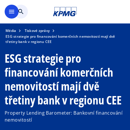
Přejít na hlavní obsah
menu
search
Média
Tiskové zprávy
ESG strategie pro financování komerčních nemovitostí mají dvě
třetiny bank v regionu CEE
ESG strategie pro
financování komerčních
nemovitostí mají dvě
třetiny bank v regionu CEE
Property Lending Barometer: Bankovní financování
nemovitostí