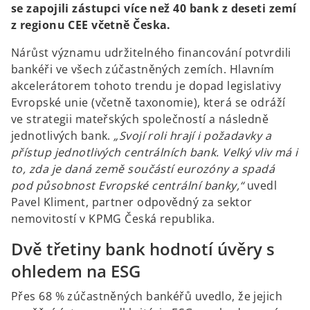
se zapojili zástupci více než 40 bank z deseti zemí
z regionu CEE včetně Česka.
Nárůst významu udržitelného financování potvrdili
bankéři ve všech zúčastněných zemích. Hlavním
akcelerátorem tohoto trendu je dopad legislativy
Evropské unie (včetně taxonomie), která se odráží
ve strategii mateřských společností a následně
jednotlivých bank.
„Svojí roli hrají i požadavky a
přístup jednotlivých centrálních bank. Velký vliv má i
to, zda je daná země součástí eurozóny a spadá
pod působnost Evropské centrální banky,“
uvedl
Pavel Kliment, partner odpovědný za sektor
nemovitostí v KPMG Česká republika.
Dvě třetiny bank hodnotí úvěry s
ohledem na ESG
Přes 68 % zúčastněných bankéřů uvedlo, že jejich