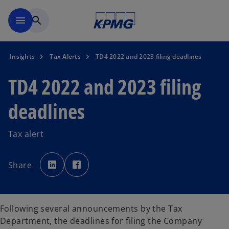
Skip to main content
menu
search
Insights
Tax Alerts
TD4 2022 and 2023 filing deadlines
TD4 2022 and 2023 filing
deadlines
Tax alert
o
o
p
p
Share
e
e
n
n
s
s
i
i
n
n
a
a
n
n
Following several announcements by the Tax
e
e
w
w
Department, the deadlines for filing the Company
t
t
a
a