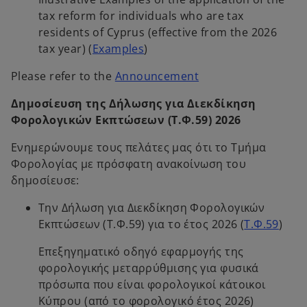
e
n
t
tax reform for individuals who are tax
n
a
a
residents of Cyprus (effective from the 2026
s
n
o
b
tax year) (
Examples
)
i
e
p
n
w
o
Please refer to the
Announcement
e
a
t
p
n
n
Δημοσίευση της Δήλωσης για Διεκδίκηση
a
e
s
e
Φορολογικών Εκπτώσεων (Τ.Φ.59) 2026
b
n
i
w
s
n
Ενημερώνουμε τους πελάτες μας ότι το Τμήμα
t
i
a
Φορολογίας με πρόσφατη ανακοίνωση του
a
n
n
δημοσίευσε:
b
a
e
n
Την Δήλωση για Διεκδίκηση Φορολογικών
w
e
o
Εκπτώσεων (Τ.Φ.59) για το έτος 2026 (
Τ.Φ.59
)
t
w
p
a
Επεξηγηματικό οδηγό εφαρμογής της
t
e
b
φορολογικής μεταρρύθμισης για φυσικά
a
n
πρόσωπα που είναι φορολογικοί κάτοικοι
b
s
Κύπρου (από το φορολογικό έτος 2026)
i