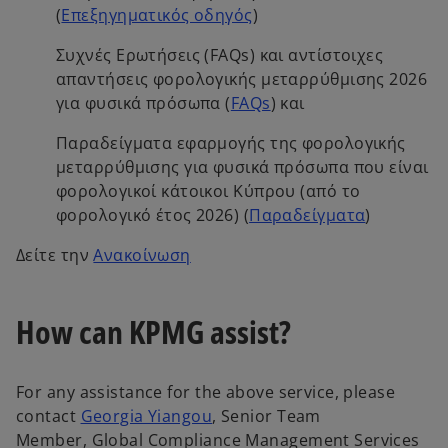
o
(
Επεξηγηματικός οδηγός
)
n
p
a
Συχνές Ερωτήσεις (FAQs) και αντίστοιχες
e
n
απαντήσεις φορολογικής μεταρρύθμισης 2026
n
e
o
για φυσικά πρόσωπα (
FAQs
) και
s
w
p
i
t
Παραδείγματα εφαρμογής της φορολογικής
e
n
a
μεταρρύθμισης για φυσικά πρόσωπα που είναι
n
a
b
φορολογικοί κάτοικοι Κύπρου (από το
s
n
o
φορολογικό έτος 2026) (
Παραδείγματα
)
i
e
p
n
o
w
Δείτε την
Ανακοίνωση
e
a
p
t
n
n
e
a
s
e
How can KPMG assist?
n
b
i
w
s
n
t
i
a
a
For any assistance for the above service, please
n
n
b
o
contact
Georgia Yiangou
, Senior Team
a
e
p
Member, Global Compliance Management Services
n