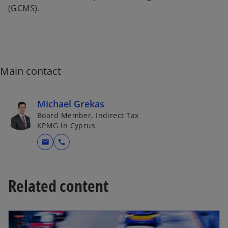
w
e
(GCMS).
e
t
n
w
a
s
t
b
i
a
n
b
a
Main contact
n
e
Michael Grekas
w
Board Member, Indirect Tax
t
KPMG in Cyprus
a
b
mail
call
Related content