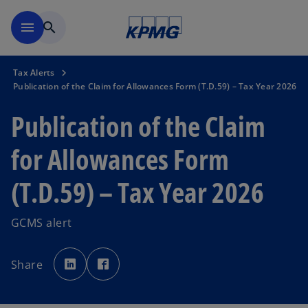
Skip to main content
menu
search
Tax Alerts
Publication of the Claim for Allowances Form (T.D.59) – Tax Year 2026
Publication of the Claim
for Allowances Form
(T.D.59) – Tax Year 2026
GCMS alert
o
o
p
p
Share
e
e
n
n
s
s
i
i
n
n