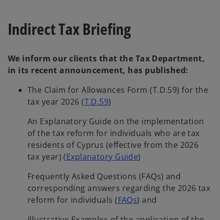
a
a
n
n
e
e
w
w
Indirect Tax Briefing
t
t
a
a
b
b
We inform our clients that the Tax Department,
in its recent announcement, has published:
The Claim for Allowances Form (T.D.59) for the
o
tax year 2026 (
T.D.59
)
p
An Explanatory Guide on the implementation
e
of the tax reform for individuals who are tax
n
residents of Cyprus (effective from the 2026
s
o
tax year) (
Explanatory Guide
)
i
p
n
Frequently Asked Questions (FAQs) and
e
a
corresponding answers regarding the 2026 tax
n
n
o
reform for individuals (
FAQs
) and
s
e
p
i
w
Illustrative Examples of the application of the