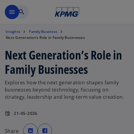
Skip to main content
menu
search
Insights
Family Business
Next Generation’s Role in Family Businesses
Next Generation’s Role in
Family Businesses
Explores how the next generation shapes family
businesses beyond technology, focusing on
strategy, leadership and long-term value creation.
21-05-2026
event
o
o
p
p
Share
e
e