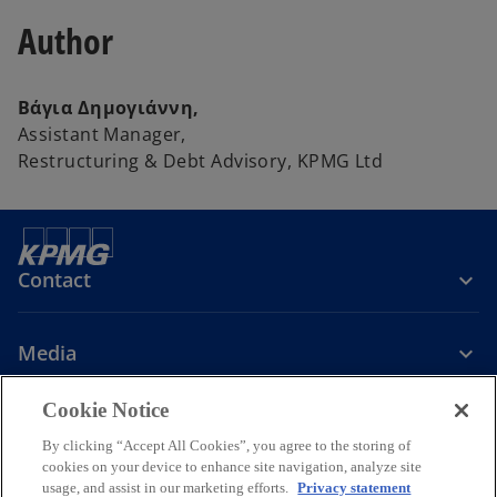
Author
Βάγια Δημογιάννη,
Assistant Manager,
Restructuring & Debt Advisory, ΚPMG Ltd
Contact
Media
Cookie Notice
Company
By clicking “Accept All Cookies”, you agree to the storing of
cookies on your device to enhance site navigation, analyze site
o
o
o
o
usage, and assist in our marketing efforts.
Privacy statement