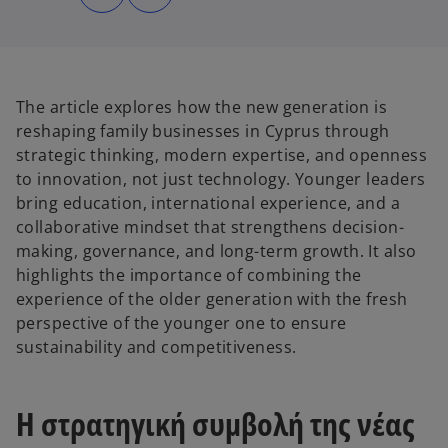
n
n
s
s
i
i
n
n
a
a
n
n
e
e
w
w
t
t
The article explores how the new generation is
a
a
b
b
reshaping family businesses in Cyprus through
strategic thinking, modern expertise, and openness
to innovation, not just technology. Younger leaders
bring education, international experience, and a
collaborative mindset that strengthens decision-
making, governance, and long-term growth. It also
highlights the importance of combining the
experience of the older generation with the fresh
perspective of the younger one to ensure
sustainability and competitiveness.
Η στρατηγική συμβολή της νέας