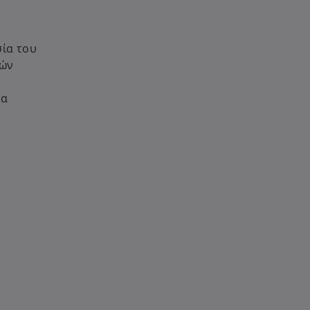
σία του
κών
να