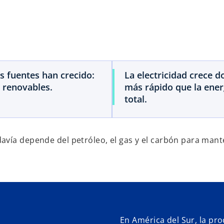
s fuentes han crecido:
La electricidad crece d
y renovables.
más rápido que la ener
total.
avía depende del petróleo, el gas y el carbón para mant
En América del Sur, la pr