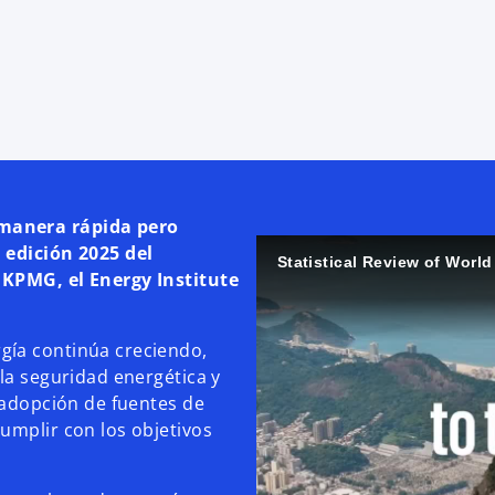
 manera rápida pero
 edición 2025 del
Statistical Review of Worl
 KPMG, el Energy Institute
gía continúa creciendo,
la seguridad energética y
e adopción de fuentes de
umplir con los objetivos