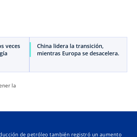
i
d
os veces
China lidera la transición,
gía
mientras Europa se desacelera.
e
ener la
o
oducción de petróleo también registró un aumento