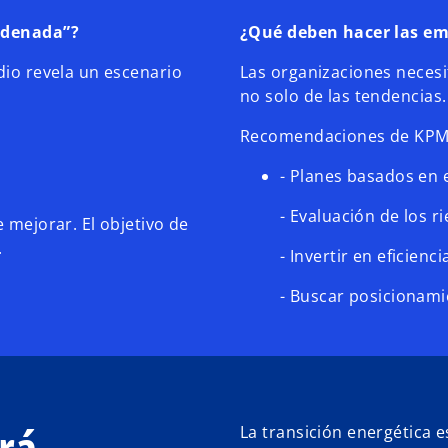
ordenada”?
¿Qué deben hacer las e
dio revela un escenario
Las organizaciones necesit
no solo de las tendencias.
Recomendaciones de KPM
- Planes basados en e
- Evaluación de los r
e mejorar. El objetivo de
.
- Invertir en eficienci
- Buscar posicionami
erá
La transición energética 