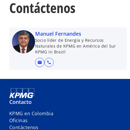
Contáctenos
n
u
e
v
a
Manuel Fernandes
Socio líder de Energía y Recursos
Naturales de KPMG en América del Sur
KPMG in Brazil
mail
call
Contacto
KPMG en Colombia
Oficinas
Contáctenos