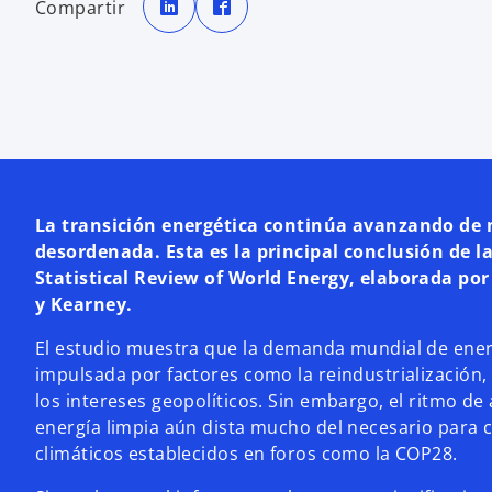
Compartir
a
a
b
b
r
r
e
e
e
e
n
n
u
u
n
n
a
a
p
p
e
e
s
s
t
t
a
a
ñ
ñ
a
a
La transición energética continúa avanzando de
n
n
u
u
desordenada. Esta es la principal conclusión de la
e
e
v
v
Statistical Review of World Energy, elaborada por
a
a
y Kearney.
El estudio muestra que la demanda mundial de ener
impulsada por factores como la reindustrialización, 
los intereses geopolíticos. Sin embargo, el ritmo d
energía limpia aún dista mucho del necesario para c
climáticos establecidos en foros como la COP28.