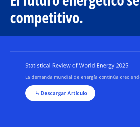
s
competitivo.
e
a
b
r
e
e
n
Statistical Review of World Energy 2025
u
n
La demanda mundial de energía continúa creciendo,
a
p
Descargar Artículo
e
s
t
a
ñ
a