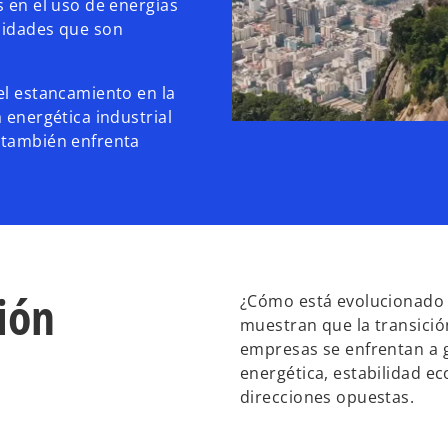
s en el uso de energías
ilidades que son
el estancamiento en la
 energética industrial
a también enfrenta
ción
¿Cómo está evolucionado l
muestran que la transició
empresas se enfrentan a 
energética, estabilidad e
direcciones opuestas.