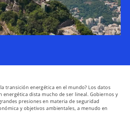
l
a
y
a transición energética en el mundo? Los datos
n energética dista mucho de ser lineal. Gobiernos y
grandes presiones en materia de seguridad
V
conómica y objetivos ambientales, a menudo en