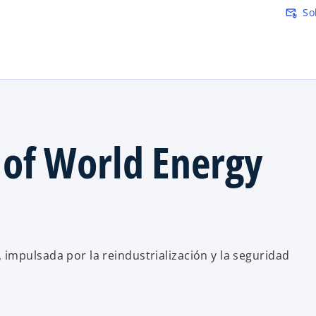
Saltar al contenido principal
So
attach_email
w of World Energy
impulsada por la reindustrialización y la seguridad