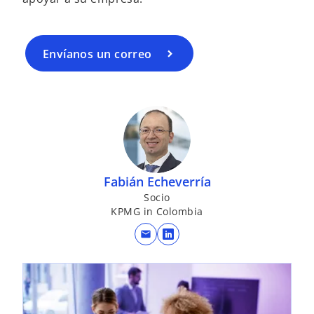
Envíanos un correo
Fabián Echeverría
Socio
KPMG in Colombia
mail
s
e
se abre en una pestaña nueva
a
b
r