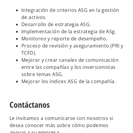
a
a
p
p
Integración de criterios ASG en la gestión
e
e
s
s
de activos.
t
t
a
a
Desarrollo de estrategia ASG.
ñ
ñ
a
a
Implementación de la estrategia de ASg.
n
n
u
u
Monitoreo y reporte de desempeño.
e
e
v
v
Proceso de revisión y aseguramiento (PRI y
a
a
TCFD).
Mejorar y crear canales de comunicación
entre las compañías y los inversionistas
sobre temas ASG.
Mejorar los índices ASG de la compañía.
Contáctanos
Le invitamos a comunicarse con nosotros si
desea conocer más sobre cómo podemos
apoyar a su empresa.