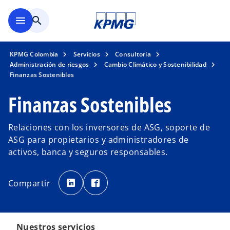
Saltar al contenido principal
menu
search
KPMG Colombia
Servicios
Consultoría
Administración de riesgos
Cambio Climático y Sostenibilidad
Finanzas Sostenibles
Finanzas Sostenibles
Relaciones con los inversores de ASG, soporte de
ASG para propietarios y administradores de
activos, banca y seguros responsables.
s
s
e
e
Compartir
a
a
b
b
r
r
e
e
e
e
n
n
u
u
Nuestros servicios
n
n