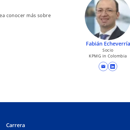
sea conocer más sobre
Fabián Echeverrí
Socio
KPMG in Colombia
mail
s
e
a
b
r
e
e
n
Carrera
u