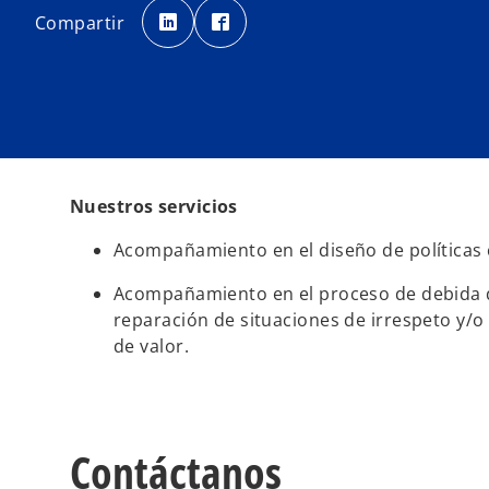
s
s
e
e
Compartir
a
a
b
b
r
r
e
e
e
e
n
n
u
u
n
n
a
a
p
p
e
e
s
s
t
t
a
a
Nuestros servicios
ñ
ñ
a
a
n
n
Acompañamiento en el diseño de políticas
u
u
e
e
v
v
a
a
Acompañamiento en el proceso de debida dil
reparación de situaciones de irrespeto y/o
de valor.
Contáctanos