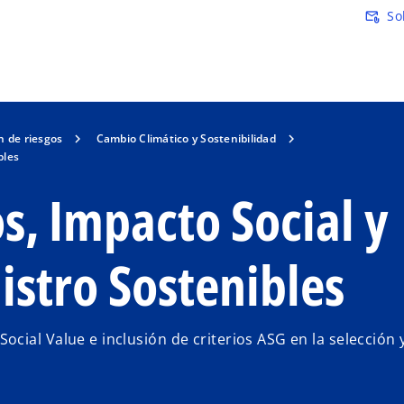
Saltar al contenido principal
So
attach_email
n de riesgos
Cambio Climático y Sostenibilidad
bles
, Impacto Social y
stro Sostenibles
ial Value e inclusión de criterios ASG en la selección y