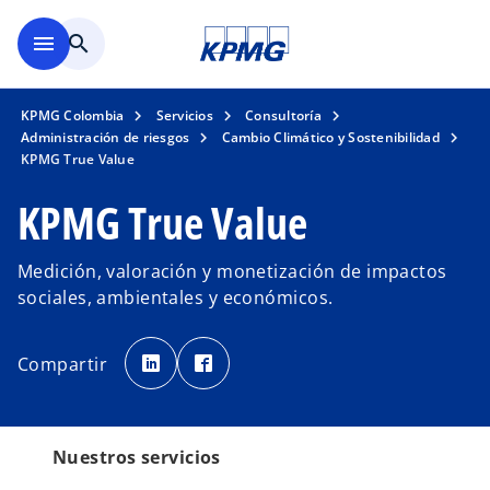
Saltar al contenido principal
menu
search
KPMG Colombia
Servicios
Consultoría
Administración de riesgos
Cambio Climático y Sostenibilidad
KPMG True Value
KPMG True Value
Medición, valoración y monetización de impactos
sociales, ambientales y económicos.
s
s
e
e
Compartir
a
a
b
b
r
r
e
e
e
e
n
n
u
u
Nuestros servicios
n
n
a
a
p
p