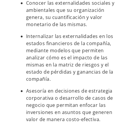
Conocer las externalidades sociales y
e
e
s
s
ambientales que su organización
t
t
a
a
genera, su cuantificación y valor
ñ
ñ
a
a
monetario de las mismas.
n
n
u
u
e
e
v
v
Internalizar las externalidades en los
a
a
estados financieros de la compañía,
mediante modelos que permiten
analizar cómo es el impacto de las
mismas en la matriz de riesgos y el
estado de pérdidas y ganancias de la
compañía.
Asesoría en decisiones de estrategia
corporativa o desarrollo de casos de
negocio que permitan enfocar las
inversiones en asuntos que generen
valor de manera costo-efectiva.