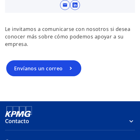
mail
s
e
a
Le invitamos a comunicarse con nosotros si desea
b
conocer más sobre cómo podemos apoyar a su
r
empresa.
e
e
n
u
Envíanos un correo
n
a
p
e
s
t
a
Contacto
ñ
a