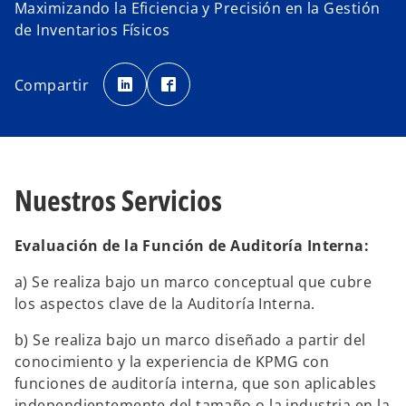
Maximizando la Eficiencia y Precisión en la Gestión
de Inventarios Físicos
s
s
e
e
Compartir
a
a
b
b
r
r
e
e
e
e
n
n
u
u
n
n
a
a
p
p
Nuestros Servicios
e
e
s
s
t
t
a
a
ñ
ñ
Evaluación de la Función de Auditoría Interna:
a
a
n
n
u
u
a) Se realiza bajo un marco conceptual que cubre
e
e
v
v
los aspectos clave de la Auditoría Interna.
a
a
b) Se realiza bajo un marco diseñado a partir del
conocimiento y la experiencia de KPMG con
funciones de auditoría interna, que son aplicables
independientemente del tamaño o la industria en la