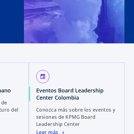
event
mano
Eventos Board Leadership
Center Colombia
 de
turo del
Conozca más sobre los eventos y
sesiones de KPMG Board
Leadership Center
Leer más