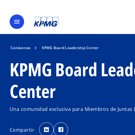
menu
Conócenos
KPMG Board Leadership Center
KPMG Board Lead
Center
Una comunidad exclusiva para Miembros de Juntas D
s
s
e
e
Compartir
a
a
b
b