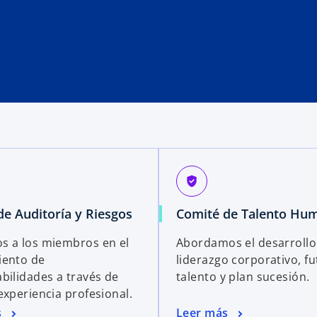
gpp_good
de Auditoría y Riesgos
Comité de Talento Hu
 a los miembros en el
Abordamos el desarrollo
iento de
liderazgo corporativo, fu
bilidades a través de
talento y plan sucesión.
experiencia profesional.
s
Leer más