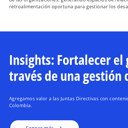
retroalimentación oportuna para gestionar los desa
s
Insights: Fortalecer el
e
a
b
través de una gestión 
r
e
e
n
Agregamos valor a las Juntas Directivas con contenido
u
Colombia.
n
a
p
Conoce más