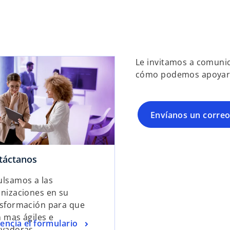
n
u
e
v
a
Le invitamos a comuni
cómo podemos apoyar 
Envíanos un corre
táctanos
lsamos a las
nizaciones en su
sformación para que
 mas ágiles e
gencia el formulario
vadoras.