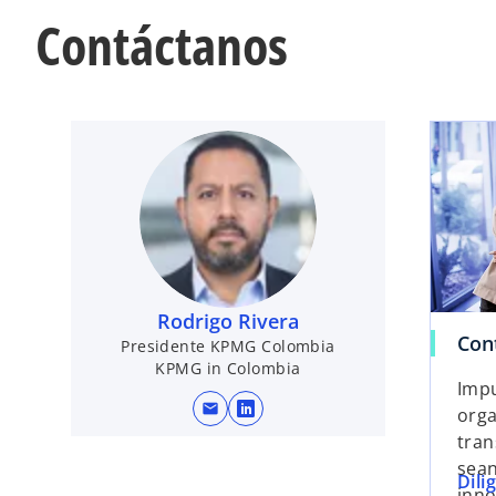
Contáctanos
Rodrigo Rivera
Con
Presidente KPMG Colombia
KPMG in Colombia
Impu
mail
orga
s
tran
e
sean
a
Dili
inno