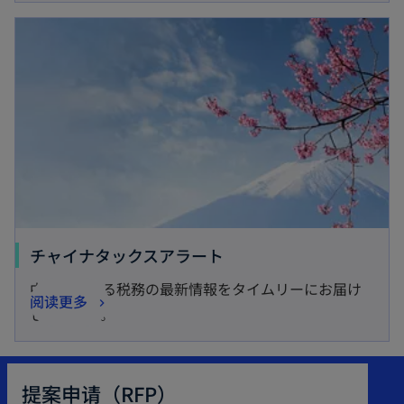
opens in a new tab
o
チャイナタックスアラート
p
中国における税務の最新情報をタイムリーにお届け
o
阅读更多
e
しています。
p
n
e
s
n
i
提案申请（RFP）
s