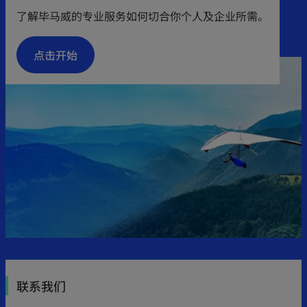
n
了解毕马威的专业服务如何切合你个人及企业所需。
i
a
n
n
点击开始
a
e
n
w
e
t
w
a
t
b
a
b
联系我们