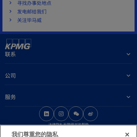
寻找办事处地点
发电邮给我们
关注毕马威
联系
公司
服务
o
o
o
p
p
p
法律
隐私
无障碍浏览
帮助
e
e
e
我们尊重您的隐私
n
n
n