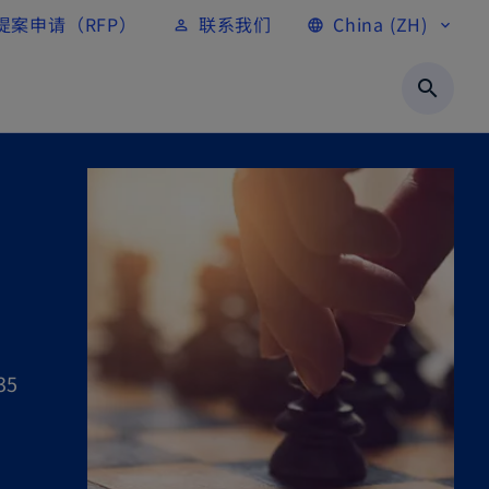
提案申请（RFP）
联系我们
China (ZH)
person_outline
language
expand_more
search
35