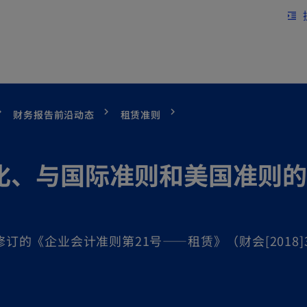
跳到主要内容
format_indent_increase
财务报告前沿动态
租赁准则
化、与国际准则和美国准则的
修订的《企业会计准则第21号——租赁》（财会[2018]