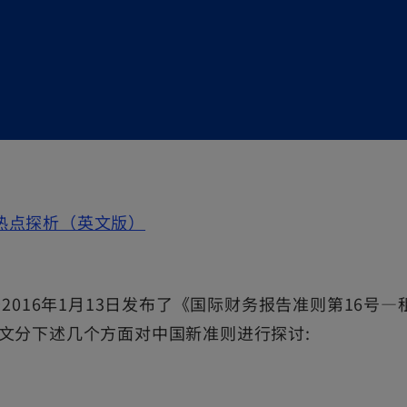
o
热点探析（英文版）
p
e
016年1月13日发布了《国际财务报告准则第16号—租
n
文分下述几个方面对中国新准则进行探讨:
s
i
n