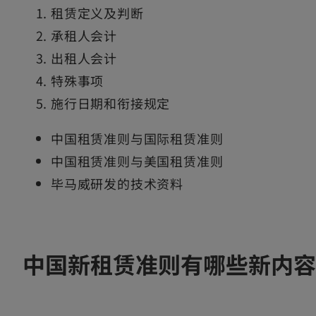
租赁定义及判断
a
a
承租人会计
n
n
出租人会计
e
e
特殊事项
w
w
施行日期和衔接规定
t
t
a
a
中国租赁准则与国际租赁准则
b
b
中国租赁准则与美国租赁准则
毕马威研发的技术资料
中国新租赁准则有哪些新内容