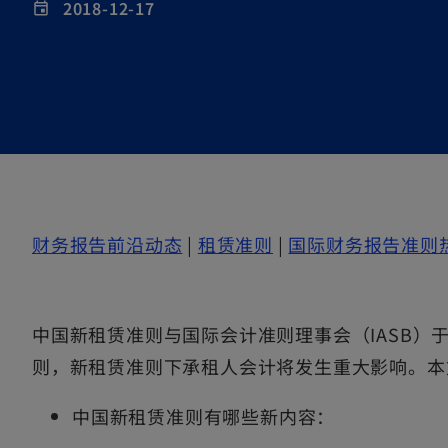
2018-12-17
event
o
o
财务报告前沿动态
|
租赁准则
|
国际财务报告准则
p
p
e
e
中国新租赁准则与国际会计准则理事会（IASB）于2
n
n
则，新租赁准则下承租人会计将发生重大影响。本
s
s
i
i
中国新租赁准则有哪些新内容：
n
n